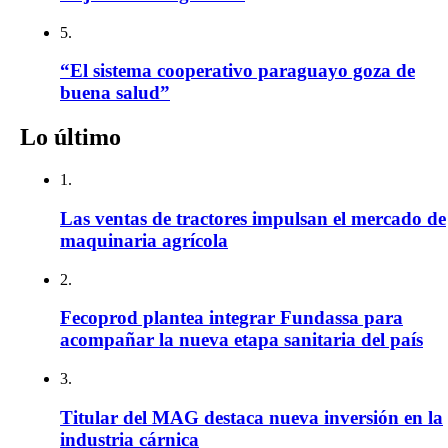
5.
“El sistema cooperativo paraguayo goza de
buena salud”
Lo último
1.
Las ventas de tractores impulsan el mercado de
maquinaria agrícola
2.
Fecoprod plantea integrar Fundassa para
acompañar la nueva etapa sanitaria del país
3.
Titular del MAG destaca nueva inversión en la
industria cárnica