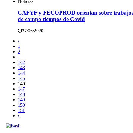
Noticias
CAFYF y FECOPROD orientan sobre trabajo
de campo tiempos de Covid
27/06/2020
‹
1
2
...
142
143
144
145
146
147
148
149
150
151
›