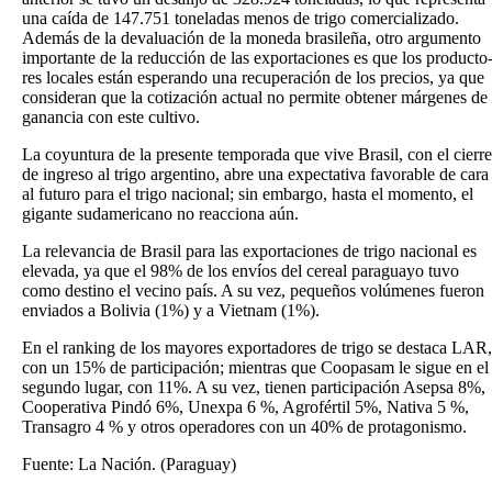
una caída de 147.751 toneladas menos de trigo comerciali­zado.
Además de la devalua­ción de la moneda brasileña, otro argumento
importante de la reducción de las expor­taciones es que los producto
res locales están esperando una recuperación de los pre­cios, ya que
consideran que la cotización actual no permite obtener márgenes de
ganancia con este cultivo.
La coyuntura de la presente temporada que vive Brasil, con el cierre
de ingreso al trigo argentino, abre una expecta­tiva favorable de cara
al futuro para el trigo nacional; sin embargo, hasta el momento, el
gigante sudamericano no reacciona aún.
La relevancia de Brasil para las exportaciones de trigo nacio­nal es
elevada, ya que el 98% de los envíos del cereal paraguayo tuvo
como destino el vecino país. A su vez, pequeños volú­menes fueron
enviados a Boli­via (1%) y a Vietnam (1%).
En el ranking de los mayores exportadores de trigo se des­taca LAR,
con un 15% de parti­cipación; mientras que Coopa­sam le sigue en el
segundo lugar, con 11%. A su vez, tienen partici­pación Asepsa 8%,
Cooperativa Pindó 6%, Unexpa 6 %, Agro­fértil 5%, Nativa 5 %,
Transagro 4 % y otros operadores con un 40% de protagonismo.
Fuente: La Nación. (Paraguay)