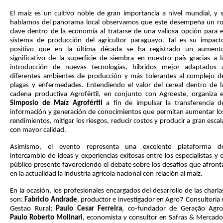
El maíz es un cultivo noble de gran importancia a nivel mundial, y s
hablamos del panorama local observamos que este desempeña un ro
clave dentro de la economía al tratarse de una valiosa opción para e
sistema de producción del agricultor paraguayo. Tal es su impact
positivo que en la última década se ha registrado un aument
significativo de la superficie de siembra en nuestro país gracias a l
introducción de nuevas tecnologías, híbridos mejor adaptados 
diferentes ambientes de producción y más tolerantes al complejo d
plagas y enfermedades. Entendiendo el valor del cereal dentro de l
cadena productiva Agrofértil, en conjunto con Agroeste, organiza e
Simposio de Maíz Agrofértil
a fin de impulsar la transferencia d
información y generación de conocimientos que permitan aumentar lo
rendimientos, mitigar los riesgos, reducir costos y producir a gran escal
con mayor calidad.
Asimismo, el evento representa una excelente plataforma d
intercambio de ideas y experiencias exitosas entre los especialistas y e
público presente favoreciendo el debate sobre los desafíos que afront
en la actualidad la industria agrícola nacional con relación al maíz.
En la ocasión, los profesionales encargados del desarrollo de las charla
son:
Fabricio Andrade
, productor e investigador en Agro7 Consultoria 
Gestao Rural;
Paulo Cesar Ferreira
, co-fundador de Geração Agro
Paulo Roberto Molinari
, economista y consultor en Safras & Mercado