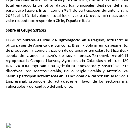
Exportadores de maíz al cierre de junio de 2022, tras alcanzar el 24% de
total enviado. Entre otros datos, los principales destinos del maí
paraguayo fueron: Brasil, con un 98% de participación durante la zafr
2021; el 1,9% del volumen total fue enviado a Uruguay; mientras que e
valor restante corresponde a Chile, España e Italia.
Sobre el Grupo Sarabia
El Grupo Sarabia es líder del agronegocio en Paraguay, actuando e
otros países de América del Sur como Brasil y Bolivia, en los segmento
de producción y comercialización de defensivos agrícolas, fertilizantes 
acopio de granos; a través de sus empresas
Tecnomyl, Agrofértil
Agropecuaria Campos Nuevos, Agropecuaria Cataratas y el Hub H2
INNOVATION impulsan una agricultura innovadora y sostenible.
Su
directivos José Marcos Sarabia, Paulo Sergio Sarabia y Antonio Iva
Sarabia participan activamente en las acciones de Responsabilidad Socia
Empresarial, promoviendo actividades en favor de los sectores má
vulnerables y del cuidado del ambiente.