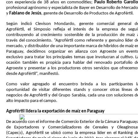
con experiencia de 38 años en commodities;
Paulo Roberto Garoll
profesional agrónomo y especialista de Bayer en Desarrollo de Mercado
y
Fabiano de Jesús
, gerente de Desarrollo de Productos de Agrofértil.
Según indicó Clevison Mondardo, gerente comercial general d
Agrofértil, el Simposio refleja el interés de la empresa de segui
contribuyendo al crecimiento sostenible de la producción de maíz 
través del conocimiento. “Agrofértil como referente y genuino líder d
mercado, y distribuidor de una importante marca de híbridos de maíz e
Paraguay, decidimos organizar en alianza con Agroeste un event
exclusivo para tratar los principales temas que involucran al cultivo. L
ocasión también es propicia para hablar del renovado portafolio d
Agroeste y presentar a los productores otros servicios que ofrecemo
desde Agrofértil”,
manifestó.
Como valor agregado el encuentro brinda a los participantes l
oportunidad de visitar diferentes stands y conocer otras líneas d
negocios de Agrofértil y del Grupo Sarabia, cada una con soluciones d
alto impacto para el campo.
Agrofértil lidera la exportación de maíz en Paraguay
De acuerdo con el informe de Comercio Exterior de la Cámara Paraguay
de Exportadores y Comercializadores de Cereales y Oleaginosa
(Capeco), Agrofértil se ubicó como la empresa líder en el Ranking d