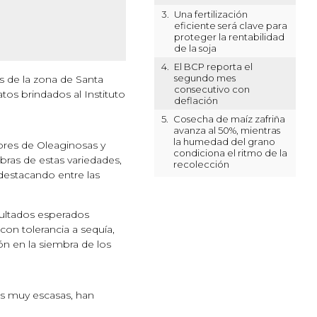
3.
Una fertilización
eficiente será clave para
proteger la rentabilidad
de la soja
4.
El BCP reporta el
segundo mes
s de la zona de Santa
consecutivo con
tos brindados al Instituto
deflación
5.
Cosecha de maíz zafriña
avanza al 50%, mientras
la humedad del grano
tores de Oleaginosas y
condiciona el ritmo de la
bras de estas variedades,
recolección
destacando entre las
ultados esperados
 con tolerancia a sequía,
ón en la siembra de los
es muy escasas, han