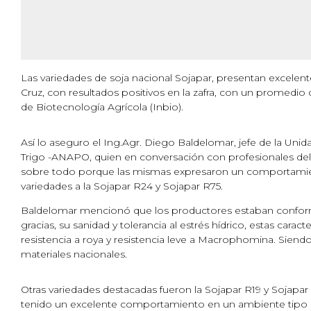
Las variedades de soja nacional Sojapar, presentan excelent
Cruz, con resultados positivos en la zafra, con un promedio 
de Biotecnología Agrícola (Inbio).
Así lo aseguro el Ing.Agr. Diego Baldelomar, jefe de la Uni
Trigo -ANAPO, quien en conversación con profesionales del 
sobre todo porque las mismas expresaron un comportamient
variedades a la Sojapar R24 y Sojapar R75.
Baldelomar mencionó que los productores estaban conform
gracias, su sanidad y tolerancia al estrés hídrico, estas cara
resistencia a roya y resistencia leve a Macrophomina. Siendo
materiales nacionales.
Otras variedades destacadas fueron la Sojapar R19 y Sojapar
tenido un excelente comportamiento en un ambiente tipo 