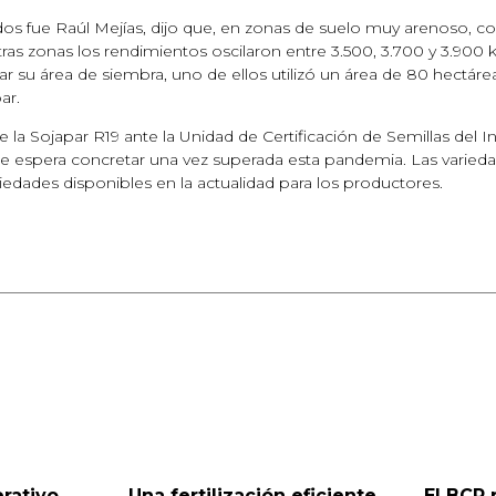
os fue Raúl Mejías, dijo que, en zonas de suelo muy arenoso, con
as zonas los rendimientos oscilaron entre 3.500, 3.700 y 3.900 
 su área de siembra, uno de ellos utilizó un área de 80 hectárea
ar.
la Sojapar R19 ante la Unidad de Certificación de Semillas del In
 se espera concretar una vez superada esta pandemia. Las varied
edades disponibles en la actualidad para los productores.
rativo
Una fertilización eficiente
El BCP 