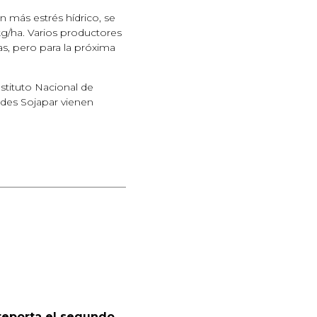
 más estrés hídrico, se
kg/ha. Varios productores
s, pero para la próxima
stituto Nacional de
ades Sojapar vienen
reporta el segundo