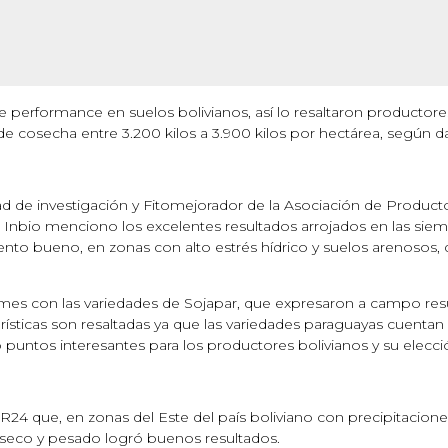
e performance en suelos bolivianos, así lo resaltaron productore
de cosecha entre 3.200 kilos a 3.900 kilos por hectárea, según da
dad de investigación y Fitomejorador de la Asociación de Produc
Inbio menciono los excelentes resultados arrojados en las siem
o bueno, en zonas con alto estrés hídrico y suelos arenosos, 
es con las variedades de Sojapar, que expresaron a campo res
cterísticas son resaltadas ya que las variedades paraguayas cuentan
 puntos interesantes para los productores bolivianos y su elecci
 R24 que, en zonas del Este del país boliviano con precipitacion
seco y pesado logró buenos resultados.