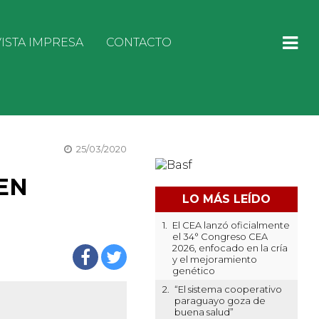
ISTA IMPRESA
CONTACTO
25/03/2020
EN
LO MÁS LEÍDO
1.
El CEA lanzó oficialmente
el 34° Congreso CEA
2026, enfocado en la cría
y el mejoramiento
genético
2.
“El sistema cooperativo
paraguayo goza de
buena salud”