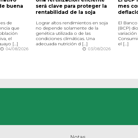
de buena
será clave para proteger la
mes co
rentabilidad de la soja
deflaci
nes de
Lograr altos rendimientos en soja
El Banco 
encia que
no depende solamente de la
(BCP) di
oblación
genética utilizada o de las
variación
va, el
condiciones climáticas. Una
Consumido
ayo [...]
adecuada nutrición d [...]
el [...]
04/08/2026
03/08/2026
Notas