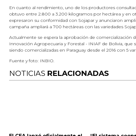
En cuanto al rendimiento, uno de los productores consultad
obtuvo entre 2.800 a 3.200 kilogramos por hectárea y en otr
expresaron su conformidad con Sojapar y anunciaron ampliar
campaña ampliará a 700 hectáreas con las variedades Sojap
Actualmente se espera la aprobación de comercialización de 
Innovación Agropecuaria y Forestal - INIAF de Bolivia, que
siendo comercializadas en Paraguay desde el 2016 con 5 vari
Fuente y foto: INBIO.
NOTICIAS
RELACIONADAS
El CEA lanzó oficialmente el
“El sistema coope