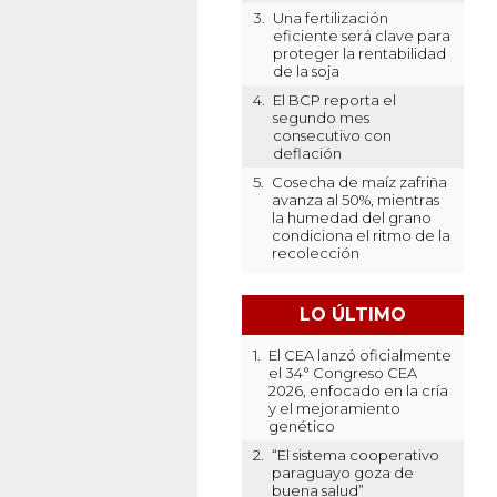
3.
Una fertilización
eficiente será clave para
proteger la rentabilidad
de la soja
4.
El BCP reporta el
segundo mes
consecutivo con
deflación
5.
Cosecha de maíz zafriña
avanza al 50%, mientras
la humedad del grano
condiciona el ritmo de la
recolección
LO ÚLTIMO
1.
El CEA lanzó oficialmente
el 34° Congreso CEA
2026, enfocado en la cría
y el mejoramiento
genético
2.
“El sistema cooperativo
paraguayo goza de
buena salud”