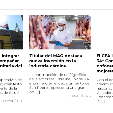
 integrar
Titular del MAG destaca
El CEA 
compañar
nueva inversión en la
34° Co
nitaria del
industria cárnica
enfocad
mejora
La construcción de un frigorífico
de la empresa Estrellita Foods S.A.,
perativas de
Con el de
el primero en el departamento de
d) manifestó
crecimie
San Pedro, representa una gran
arte de la
nacional,
op [...]
os de Salud
Ganadero
06/08/2026
Experime
(CE [...]
07/08/2026