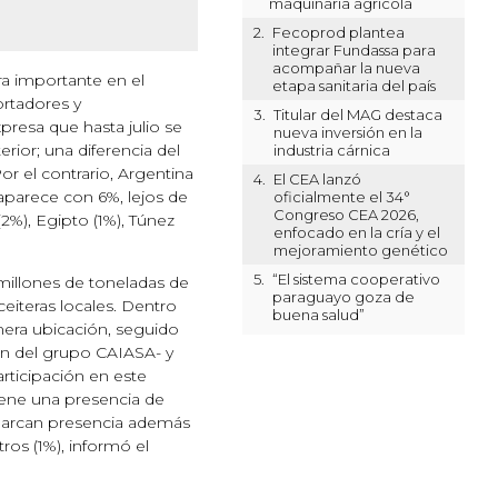
maquinaria agrícola
2.
Fecoprod plantea
integrar Fundassa para
acompañar la nueva
ra importante en el
etapa sanitaria del país
ortadores y
3.
Titular del MAG destaca
resa que hasta julio se
nueva inversión en la
rior; una diferencia del
industria cárnica
r el contrario, Argentina
4.
El CEA lanzó
aparece con 6%, lejos de
oficialmente el 34°
Congreso CEA 2026,
2%), Egipto (1%), Túnez
enfocado en la cría y el
mejoramiento genético
5.
“El sistema cooperativo
millones de toneladas de
paraguayo goza de
eiteras locales. Dentro
buena salud”
imera ubicación, seguido
n del grupo CAIASA- y
rticipación en este
iene una presencia de
. Marcan presencia además
tros (1%), informó el