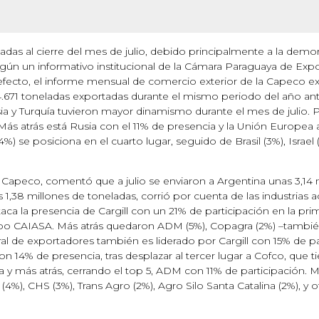
adas al cierre del mes de julio, debido principalmente a la demo
 según un informativo institucional de la Cámara Paraguaya de Exp
fecto, el informe mensual de comercio exterior de la Capeco exp
4.671 toneladas exportadas durante el mismo periodo del año ante
y Turquía tuvieron mayor dinamismo durante el mes de julio. Po
ás atrás está Rusia con el 11% de presencia y la Unión Europea 
se posiciona en el cuarto lugar, seguido de Brasil (3%), Israel (
Capeco, comentó que a julio se enviaron a Argentina unas 3,14 
,38 millones de toneladas, corrió por cuenta de las industrias ac
aca la presencia de Cargill con un 21% de participación en la pr
o CAIASA. Más atrás quedaron ADM (5%), Copagra (2%) –tambié
ral de exportadores también es liderado por Cargill con 15% de pa
 14% de presencia, tras desplazar al tercer lugar a Cofco, que t
ia y más atrás, cerrando el top 5, ADM con 11% de participación
(4%), CHS (3%), Trans Agro (2%), Agro Silo Santa Catalina (2%), y o