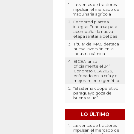
1.
Las ventas de tractores
impulsan el mercado de
maquinaria agrícola
2.
Fecoprod plantea
integrar Fundassa para
acompañar la nueva
etapa sanitaria del país
3.
Titular del MAG destaca
nueva inversión en la
industria cárnica
4.
El CEA lanzó
oficialmente el 34°
Congreso CEA 2026,
enfocado en la cría y el
mejoramiento genético
5.
“El sistema cooperativo
paraguayo goza de
buena salud”
LO ÚLTIMO
1.
Las ventas de tractores
impulsan el mercado de