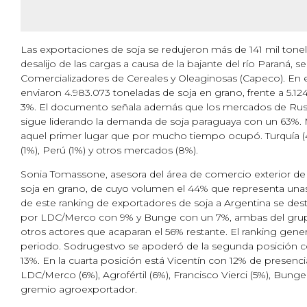
Las exportaciones de soja se redujeron más de 141 mil tonel
desalijo de las cargas a causa de la bajante del río Paraná,
Comercializadores de Cereales y Oleaginosas (Capeco). En e
enviaron 4.983.073 toneladas de soja en grano, frente a 5.12
3%. El documento señala además que los mercados de Rusia 
sigue liderando la demanda de soja paraguaya con un 63%. M
aquel primer lugar que por mucho tiempo ocupó. Turquía (4%) 
(1%), Perú (1%) y otros mercados (8%).
Sonia Tomassone, asesora del área de comercio exterior de 
soja en grano, de cuyo volumen el 44% que representa unas 1
de este ranking de exportadores de soja a Argentina se dest
por LDC/Merco con 9% y Bunge con un 7%, ambas del grup
otros actores que acaparan el 56% restante. El ranking gene
periodo. Sodrugestvo se apoderó de la segunda posición con
13%. En la cuarta posición está Vicentín con 12% de presenc
LDC/Merco (6%), Agrofértil (6%), Francisco Vierci (5%), Bunge 
gremio agroexportador.