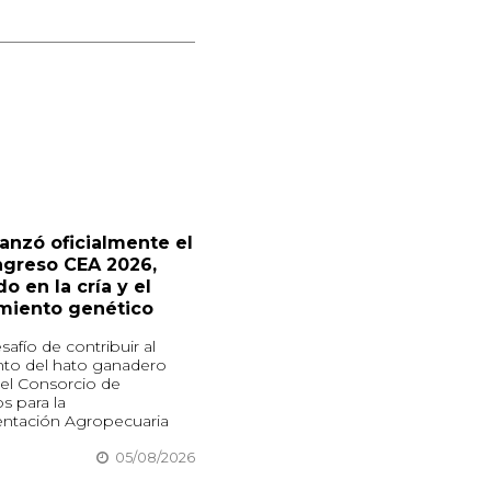
lanzó oficialmente el
ngreso CEA 2026,
o en la cría y el
miento genético
safío de contribuir al
nto del hato ganadero
 el Consorcio de
s para la
ntación Agropecuaria
05/08/2026