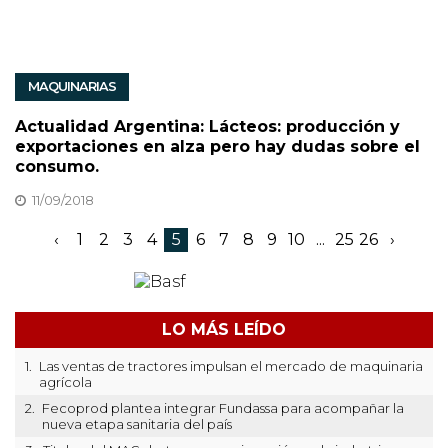
MAQUINARIAS
Actualidad Argentina: Lácteos: producción y
exportaciones en alza pero hay dudas sobre el
consumo.
11/09/2018
‹
1
2
3
4
5
6
7
8
9
10
...
25
26
›
LO MÁS LEÍDO
1.
Las ventas de tractores impulsan el mercado de maquinaria
agrícola
2.
Fecoprod plantea integrar Fundassa para acompañar la
nueva etapa sanitaria del país