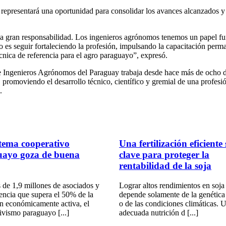
representará una oportunidad para consolidar los avances alcanzados y p
na gran responsabilidad. Los ingenieros agrónomos tenemos un papel fu
 es seguir fortaleciendo la profesión, impulsando la capacitación perma
nica de referencia para el agro paraguayo”, expresó.
 Ingenieros Agrónomos del Paraguay trabaja desde hace más de ocho déc
promoviendo el desarrollo técnico, científico y gremial de una profesió
.
stema cooperativo
Una fertilización eficiente
uayo goza de buena
clave para proteger la
rentabilidad de la soja
de 1,9 millones de asociados y
Lograr altos rendimientos en soja
encia que supera el 50% de la
depende solamente de la genética 
n económicamente activa, el
o de las condiciones climáticas. 
ivismo paraguayo [...]
adecuada nutrición d [...]