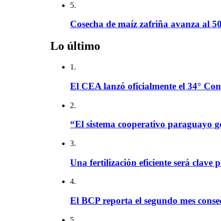
5.
Cosecha de maíz zafriña avanza al 50
Lo último
1.
El CEA lanzó oficialmente el 34° Con
2.
“El sistema cooperativo paraguayo g
3.
Una fertilización eficiente será clave 
4.
El BCP reporta el segundo mes consec
5.