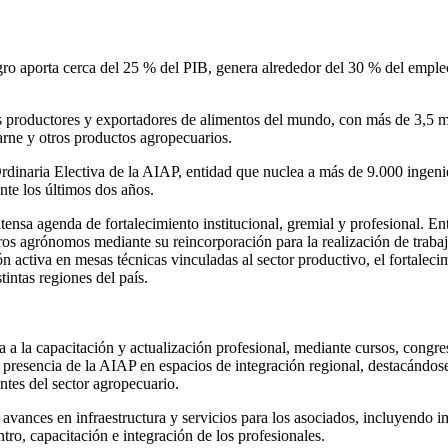
agro aporta cerca del 25 % del PIB, genera alrededor del 30 % del emp
s productores y exportadores de alimentos del mundo, con más de 3,5 mi
arne y otros productos agropecuarios.
dinaria Electiva de la AIAP, entidad que nuclea a más de 9.000 ingenie
nte los últimos dos años.
nsa agenda de fortalecimiento institucional, gremial y profesional. Entr
eros agrónomos mediante su reincorporación para la realización de traba
 activa en mesas técnicas vinculadas al sector productivo, el fortalecim
tintas regiones del país.
a a la capacitación y actualización profesional, mediante cursos, congres
la presencia de la AIAP en espacios de integración regional, destacándo
ntes del sector agropecuario.
 avances en infraestructura y servicios para los asociados, incluyendo im
tro, capacitación e integración de los profesionales.