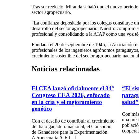
Tras ser reelecto, Miranda señaló que el nuevo periodo 
sector agropecuario.
“La confianza depositada por los colegas constituye u
desarrollo del sector agropecuario. Nuestro compromiso
profesional y consolidando a la AIAP como una voz téc
Fundada el 20 de septiembre de 1945, la Asociación de
profesionales de los ingenieros agrónomos paraguayos, 
crecimiento sostenible del sector agropecuario nacional
Noticias
relacionadas
El CEA lanzó oficialmente el 34°
“El si
Congreso CEA 2026, enfocado
parag
en la cría y el mejoramiento
salud”
genético
Con más 
una pres
Con el desafío de contribuir al crecimiento
població
del hato ganadero nacional, el Consorcio
cooperat
de Ganaderos para la Experimentación
Agropecuaria (CE [...]