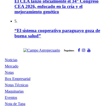
El CEA lanzó oficialmente el 34° Congreso
CEA 2026, enfocado en la cría y el
mejoramiento genético
5.
“El sistema cooperativo paraguayo goza de
buena salud”
Seguinos
Noticias
Mercado
Notas
Box Empresarial
Notas Técnicas
Maquinarias
Eventos
Nota de Tapa