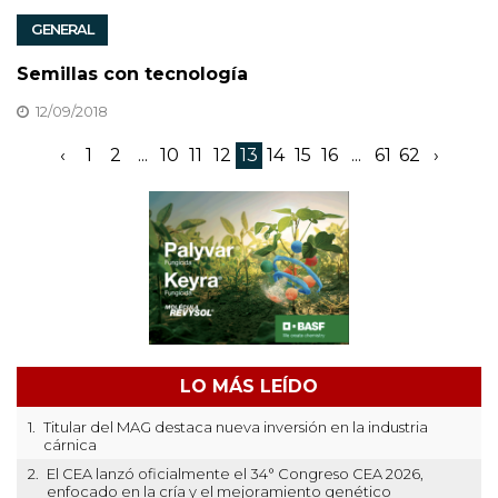
GENERAL
Semillas con tecnología
12/09/2018
‹
1
2
...
10
11
12
13
14
15
16
...
61
62
›
LO MÁS LEÍDO
1.
Titular del MAG destaca nueva inversión en la industria
cárnica
2.
El CEA lanzó oficialmente el 34° Congreso CEA 2026,
enfocado en la cría y el mejoramiento genético