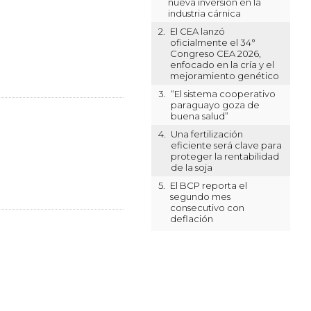
nueva inversión en la
industria cárnica
2.
El CEA lanzó
oficialmente el 34°
Congreso CEA 2026,
enfocado en la cría y el
mejoramiento genético
3.
“El sistema cooperativo
paraguayo goza de
buena salud”
4.
Una fertilización
eficiente será clave para
proteger la rentabilidad
de la soja
5.
El BCP reporta el
segundo mes
consecutivo con
deflación