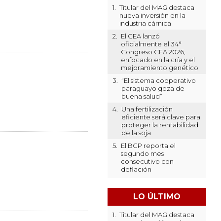
1.
Titular del MAG destaca
nueva inversión en la
industria cárnica
2.
El CEA lanzó
oficialmente el 34°
Congreso CEA 2026,
enfocado en la cría y el
mejoramiento genético
3.
“El sistema cooperativo
paraguayo goza de
buena salud”
4.
Una fertilización
eficiente será clave para
proteger la rentabilidad
de la soja
5.
El BCP reporta el
segundo mes
consecutivo con
deflación
LO ÚLTIMO
1.
Titular del MAG destaca