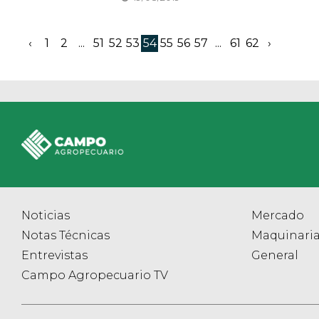
‹
1
2
...
51
52
53
54
55
56
57
...
61
62
›
Noticias
Mercado
Notas Técnicas
Maquinari
Entrevistas
General
Campo Agropecuario TV