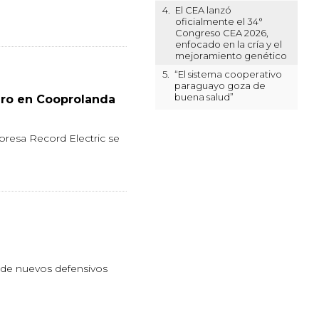
4.
El CEA lanzó
oficialmente el 34°
Congreso CEA 2026,
enfocado en la cría y el
mejoramiento genético
5.
“El sistema cooperativo
paraguayo goza de
buena salud”
ero en Cooprolanda
mpresa Record Electric se
s de nuevos defensivos