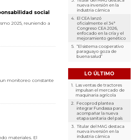
3.
Titular del MAG destaca
nueva inversión en la
industria cárnica
ponsabilidad social
4.
El CEA lanzó
vismo 2025, reuniendo a
oficialmente el 34°
Congreso CEA 2026,
enfocado en la cría y el
mejoramiento genético
5.
“El sistema cooperativo
paraguayo goza de
buena salud”
LO ÚLTIMO
y un monitoreo constante
1.
Las ventas de tractores
impulsan el mercado de
maquinaria agrícola
2.
Fecoprod plantea
integrar Fundassa para
acompañar la nueva
etapa sanitaria del país
3.
Titular del MAG destaca
nueva inversión en la
industria cárnica
do materiales. El