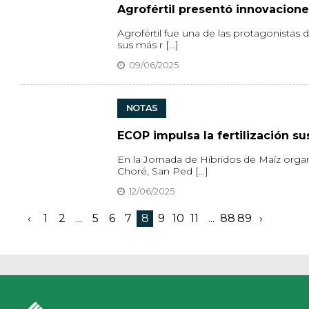
Agrofértil presentó innovacione
Agrofértil fue una de las protagonistas
sus más r [...]
09/06/2025
NOTAS
ECOP impulsa la fertilización s
En la Jornada de Híbridos de Maíz orga
Choré, San Ped [...]
12/06/2025
‹
1
2
...
5
6
7
8
9
10
11
...
88
89
›