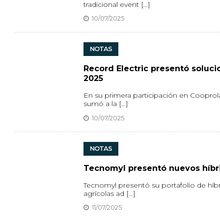
tradicional event [...]
10/07/2025
NOTAS
Record Electric presentó soluc
2025
En su primera participación en Cooprola
sumó a la [...]
10/07/2025
NOTAS
Tecnomyl presentó nuevos híbri
Tecnomyl presentó su portafolio de híb
agrícolas ad [...]
11/07/2025