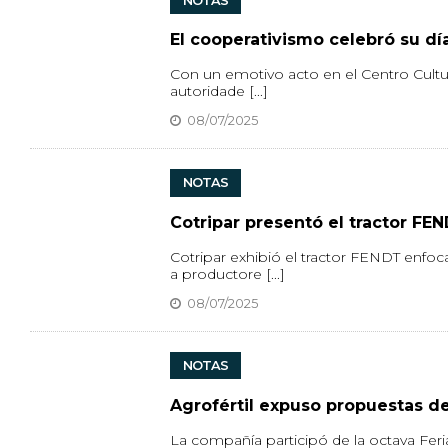
NOTAS
El cooperativismo celebró su día
Con un emotivo acto en el Centro Cultur
autoridade [...]
08/07/2025
NOTAS
Cotripar presentó el tractor FE
Cotripar exhibió el tractor FENDT enfo
a productore [...]
08/07/2025
NOTAS
Agrofértil expuso propuestas d
La compañía participó de la octava Fer