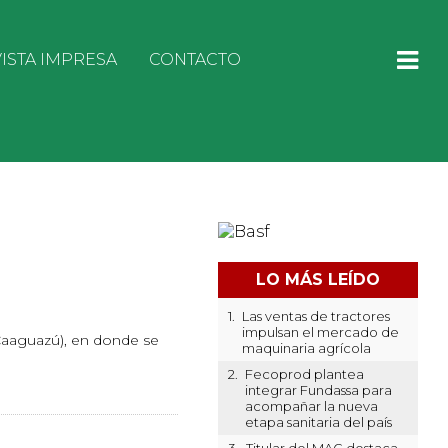
ISTA IMPRESA
CONTACTO
LO MÁS LEÍDO
1.
Las ventas de tractores
impulsan el mercado de
 (Caaguazú), en donde se
maquinaria agrícola
2.
Fecoprod plantea
integrar Fundassa para
acompañar la nueva
etapa sanitaria del país