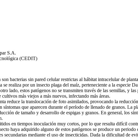
par S.A.
ecnológica (CEDIT)
n bacterias sin pared celular restrictas al hábitat intracelular de plan
ta se realiza por un insecto plaga del maíz, perteneciente a la especie 
otro lado, estos patógenos no se transmiten través de las semillas, y la
e cultivos más viejos a más nuevos, infectando más áreas.
nta reduce la translocación de foto asimilados, provocando la reducció
en síntomas que aparecen durante el período de llenado de granos. La pl
ucción de tamaño y desarrollo de espigas y granos. En general, los sínt
n.
idos en tiempos inoculación muy cortos, por lo que resulta difícil contro
ecto haya adquirido alguno de estos patógenos se produce un periodo de
es secundarias mediante el uso de insecticidas. Dada la dificultad de evi