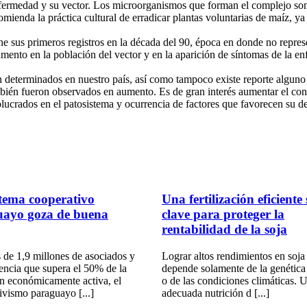
enfermedad y su vector. Los microorganismos que forman el complejo son
ienda la práctica cultural de erradicar plantas voluntarias de maíz, ya 
ne sus primeros registros en la década del 90, época en donde no repre
ento en la población del vector y en la aparición de síntomas de la enf
án determinados en nuestro país, así como tampoco existe reporte algun
mbién fueron observados en aumento. Es de gran interés aumentar el co
olucrados en el patosistema y ocurrencia de factores que favorecen su de
stema cooperativo
Una fertilización eficiente
uayo goza de buena
clave para proteger la
rentabilidad de la soja
de 1,9 millones de asociados y
Lograr altos rendimientos en soja
encia que supera el 50% de la
depende solamente de la genética 
n económicamente activa, el
o de las condiciones climáticas. 
ivismo paraguayo [...]
adecuada nutrición d [...]