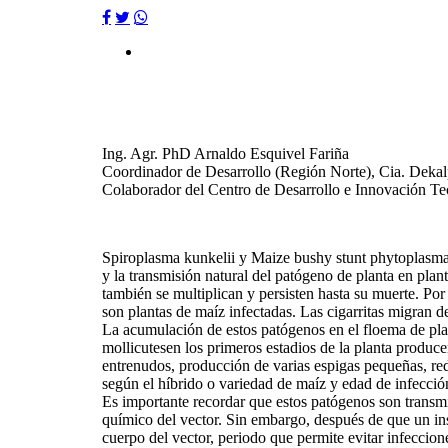
Ing. Agr. PhD Arnaldo Esquivel Fariña
Coordinador de Desarrollo (Región Norte), Cia. Dekal
Colaborador del Centro de Desarrollo e Innovación T
Spiroplasma kunkelii y Maize bushy stunt phytoplasma so
y la transmisión natural del patógeno de planta en plan
también se multiplican y persisten hasta su muerte. Por 
son plantas de maíz infectadas. Las cigarritas migran d
La acumulación de estos patógenos en el floema de pla
mollicutesen los primeros estadios de la planta produc
entrenudos, producción de varias espigas pequeñas, red
según el híbrido o variedad de maíz y edad de infecció
Es importante recordar que estos patógenos son transmit
químico del vector. Sin embargo, después de que un ins
cuerpo del vector, periodo que permite evitar infeccion