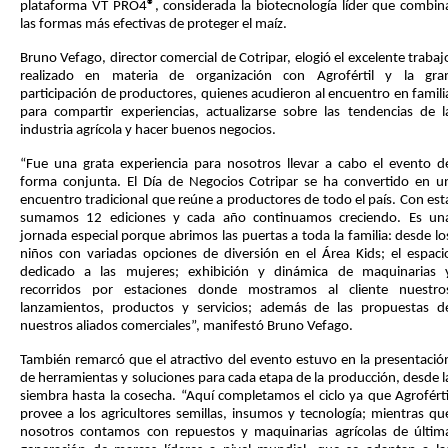
plataforma VT PRO4
®
, considerada la biotecnología líder que combin
las formas más efectivas de proteger el maíz.
Bruno Vefago, director comercial de Cotripar, elogió el excelente trabaj
realizado en materia de organización con Agrofértil y la gra
participación de productores, quienes acudieron al encuentro en famili
para compartir experiencias, actualizarse sobre las tendencias de l
industria agrícola y hacer buenos negocios.
“Fue una grata experiencia para nosotros llevar a cabo el evento d
forma conjunta. El Día de Negocios Cotripar se ha convertido en u
encuentro tradicional que reúne a productores de todo el país. Con est
sumamos 12 ediciones y cada año continuamos creciendo. Es un
jornada especial porque abrimos las puertas a toda la familia: desde lo
niños con variadas opciones de diversión en el Área Kids; el espaci
dedicado a las mujeres; exhibición y dinámica de maquinarias 
recorridos por estaciones donde mostramos al cliente nuestro
lanzamientos, productos y servicios; además de las propuestas d
nuestros aliados comerciales”, manifestó Bruno Vefago.
También remarcó que el atractivo del evento estuvo en la presentació
de herramientas y soluciones para cada etapa de la producción, desde l
siembra hasta la cosecha. “Aquí completamos el ciclo ya que Agroférti
provee a los agricultores semillas, insumos y tecnología; mientras qu
nosotros contamos con repuestos y maquinarias agrícolas de últim