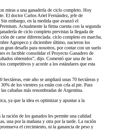
con miras a una ganadería de ciclo completo. Hoy
e. El doctor Carlos Ariel Fernández, jefe de
. Sin embargo, en la medida que avanzó el
e Premium. Actualmente la firma cuenta con la segunda
anadería de ciclo completo previstas la llegada de
cción de carne diferenciada. ciclo completo en marcha.
embre Agropeco y diciembre último, nacieron los
 un gran desafío para nosotros, por contar con un suelo
nes es factible consolidar el Proyecto Ganadero de
sultados obtenidos”, dijo. Comentó que una de las
ios competitivos y acorde a los estándares que esta
 hectáreas, este año se ampliará unas 70 hectáreas y
30% de los vientres ya están con cría al pie. Para
de las cabañas más renombradas de Argentina.
ca, ya que la idea es optimizar y apuntar a la
 la ración de los ganados les permite una calidad
as, una por la mañana y otra por la tarde. La ración
y promueva el crecimiento, ni la ganancia de peso y