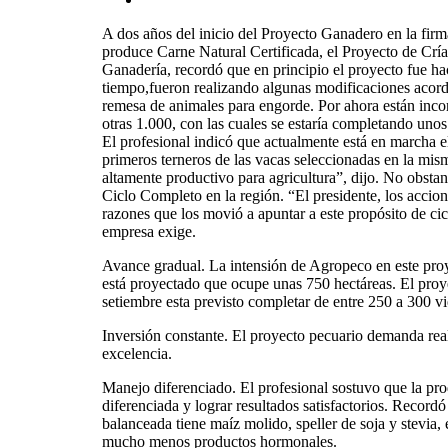
A dos años del inicio del Proyecto Ganadero en la fir
produce Carne Natural Certificada, el Proyecto de Cría
Ganadería, recordó que en principio el proyecto fue ha
tiempo,fueron realizando algunas modificaciones acord
remesa de animales para engorde. Por ahora están incor
otras 1.000, con las cuales se estaría completando uno
El profesional indicó que actualmente está en marcha 
primeros terneros de las vacas seleccionadas en la mism
altamente productivo para agricultura”, dijo. No obstan
Ciclo Completo en la región. “El presidente, los accio
razones que los movió a apuntar a este propósito de cic
empresa exige.
Avance gradual. La intensión de Agropeco en este proy
está proyectado que ocupe unas 750 hectáreas. El proye
setiembre esta previsto completar de entre 250 a 300 
Inversión constante. El proyecto pecuario demanda reali
excelencia.
Manejo diferenciado. El profesional sostuvo que la pro
diferenciada y lograr resultados satisfactorios. Record
balanceada tiene maíz molido, speller de soja y stevia,
mucho menos productos hormonales.