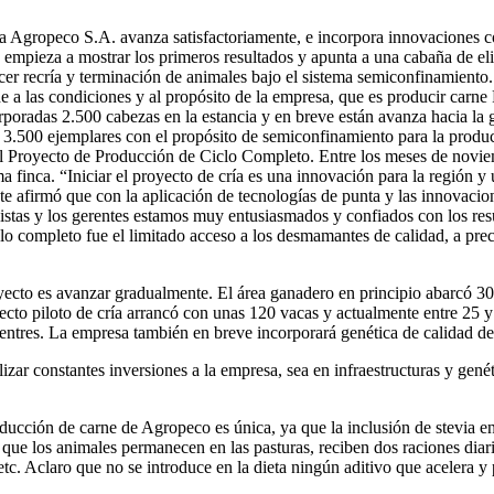
ma Agropeco S.A. avanza satisfactoriamente, e incorpora innovaciones 
 empieza a mostrar los primeros resultados y apunta a una cabaña de elit
cer recría y terminación de animales bajo el sistema semiconfinamiento
e a las condiciones y al propósito de la empresa, que es producir carn
poradas 2.500 cabezas en la estancia y en breve están avanza hacia la g
s 3.500 ejemplares con el propósito de semiconfinamiento para la produ
el Proyecto de Producción de Ciclo Completo. Entre los meses de novi
a finca. “Iniciar el proyecto de cría es una innovación para la región y
te afirmó que con la aplicación de tecnologías de punta y las innovacio
nistas y los gerentes estamos muy entusiasmados y confiados con los re
lo completo fue el limitado acceso a los desmamantes de calidad, a prec
ecto es avanzar gradualmente. El área ganadero en principio abarcó 300
cto piloto de cría arrancó con unas 120 vacas y actualmente entre 25 y 
vientres. La empresa también en breve incorporará genética de calidad 
zar constantes inversiones a la empresa, sea en infraestructuras y genéti
ducción de carne de Agropeco es única, ya que la inclusión de stevia en
ó que los animales permanecen en las pasturas, reciben dos raciones diari
 etc. Aclaro que no se introduce en la dieta ningún aditivo que acelera 