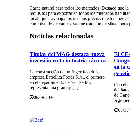
Carne natural para todos los mercados. Destacó que la 
requisitos para exportar en todos los mercados habilit
local, que hoy paga los mismos precios que los mercad
contrabando de carnes, ya que este tipo de situaciones
Noticias
relacionadas
Titular del MAG destaca nueva
El CEA
inversión en la industria cárnica
Congr
en la 
La construcción de un frigorífico de la
genéti
empresa Estrellita Foods S.A., el primero
en el departamento de San Pedro,
Con el d
representa una gran op [...]
del hato
de Ganad
06/08/2026
Agropecu
05/08