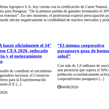
firma Agropeco S.A. hoy cuenta con la certificación de Carne Natural, 
ados para Paraguay. “De la primera partida de ganados terminados el 30%
os externos”. En otro momento, el profesional expresó preocupación por
 puede afectar negativamente la credibilidad de muchos mercados y perj
 lanzó oficialmente el 34°
“El sistema cooperativo
eso CEA 2026, enfocado
paraguayo goza de buen
cría y el mejoramiento
salud”
co
Con más de 1,9 millones de asoc
una presencia que supera el 50% 
esafío de contribuir al crecimiento
población económicamente activa
 ganadero nacional, el Consorcio
cooperativismo paraguayo [...]
eros para la Experimentación
aria (CE [...]
04/08/2026
/2026