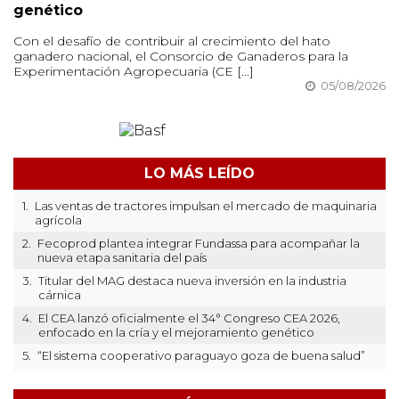
genético
Con el desafío de contribuir al crecimiento del hato
ganadero nacional, el Consorcio de Ganaderos para la
Experimentación Agropecuaria (CE [...]
05/08/2026
LO MÁS LEÍDO
1.
Las ventas de tractores impulsan el mercado de maquinaria
agrícola
2.
Fecoprod plantea integrar Fundassa para acompañar la
nueva etapa sanitaria del país
3.
Titular del MAG destaca nueva inversión en la industria
cárnica
4.
El CEA lanzó oficialmente el 34° Congreso CEA 2026,
enfocado en la cría y el mejoramiento genético
5.
“El sistema cooperativo paraguayo goza de buena salud”