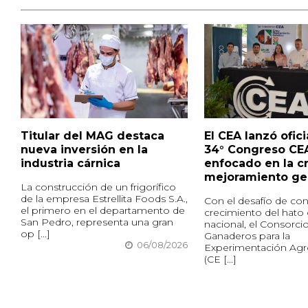
Titular del MAG destaca
El CEA lanzó ofic
nueva inversión en la
34° Congreso CE
industria cárnica
enfocado en la cr
mejoramiento ge
La construcción de un frigorífico
de la empresa Estrellita Foods S.A.,
Con el desafío de cont
el primero en el departamento de
crecimiento del hato
San Pedro, representa una gran
nacional, el Consorci
op [...]
Ganaderos para la
06/08/2026
Experimentación Agr
(CE [...]