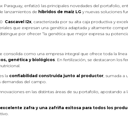
 Paraguay, enfatizó las principales novedades del portafolio, en
de lanzamientos de
híbridos de maíz LG
y nuevas soluciones fun
 H0
Cascavel I2x
, caracterizada por su alta caja productiva y exce
eriales que expresan una genética adaptada y altamente competi
istingue por ofrecer “la genética que mejor expresa su potencial
se consolida como una empresa integral que ofrece toda la línea
cos, genética y biológicos
. En fertilización, se destacaron los fe
utricional.
es la
confiabilidad construida junto al productor
, sumada a 
las demandas del campo.
novaciones en las distintas áreas de su portafolio, apostando a l
excelente zafra y una zafriña exitosa para todos los prod
tivo.