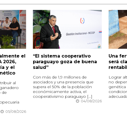
ialmente el
“El sistema cooperativo
Una fer
A 2026,
paraguayo goza de buena
será cl
ía y el
salud”
rentabi
nético
Con más de 1,9 millones de
Lograr al
asociados y una presencia que
no depen
ribuir al
supera el 50% de la población
genética 
 ganadero
económicamente activa, el
condicion
o de
cooperativismo paraguayo [...]
adecuada n
04/08/2026
opecuaria
05/08/2026