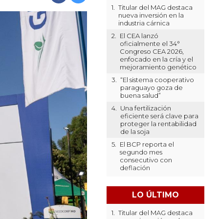
1.
Titular del MAG destaca
nueva inversión en la
industria cárnica
2.
El CEA lanzó
oficialmente el 34°
Congreso CEA 2026,
enfocado en la cría y el
mejoramiento genético
3.
“El sistema cooperativo
paraguayo goza de
buena salud”
4.
Una fertilización
eficiente será clave para
proteger la rentabilidad
de la soja
5.
El BCP reporta el
segundo mes
consecutivo con
deflación
LO ÚLTIMO
1.
Titular del MAG destaca