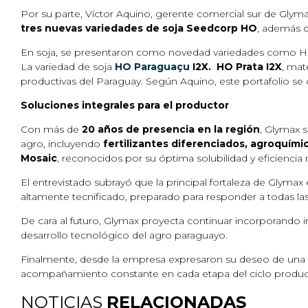
Por su parte, Víctor Aquino, gerente comercial sur de Glymax
tres nuevas variedades de soja Seedcorp HO
, además 
En soja, se presentaron como novedad variedades como
La variedad de soja
HO Paraguaçu
I2X.
HO Prata I2X
, mat
productivas del Paraguay. Según Aquino, este portafolio se d
Soluciones integrales para el productor
Con más de
20 años de presencia en la región
, Glymax 
agro, incluyendo
fertilizantes diferenciados, agroquími
Mosaic
, reconocidos por su óptima solubilidad y eficiencia n
El entrevistado subrayó que la principal fortaleza de Glymax 
altamente tecnificado, preparado para responder a todas 
De cara al futuro, Glymax proyecta continuar incorporando in
desarrollo tecnológico del agro paraguayo.
Finalmente, desde la empresa expresaron su deseo de una
acompañamiento constante en cada etapa del ciclo produc
NOTICIAS
RELACIONADAS