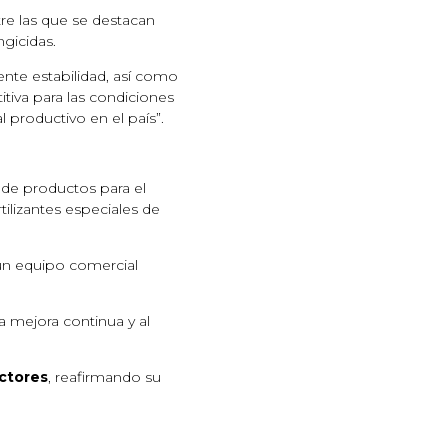
tre las que se destacan
gicidas.
lente estabilidad, así como
tiva para las condiciones
 productivo en el país”.
 de productos para el
rtilizantes especiales de
un equipo comercial
a mejora continua y al
uctores
, reafirmando su