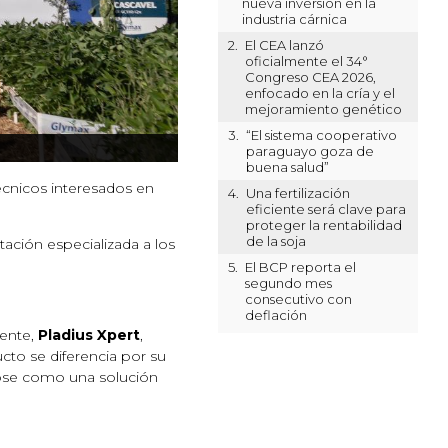
nueva inversión en la
industria cárnica
2.
El CEA lanzó
oficialmente el 34°
Congreso CEA 2026,
enfocado en la cría y el
mejoramiento genético
3.
“El sistema cooperativo
paraguayo goza de
buena salud”
écnicos interesados en
4.
Una fertilización
eficiente será clave para
proteger la rentabilidad
de la soja
ación especializada a los
5.
El BCP reporta el
segundo mes
consecutivo con
deflación
tente,
Pladius Xpert
,
cto se diferencia por su
ndose como una solución