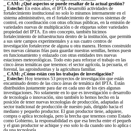
_ CAM: ¿Qué aspectos se puede resaltar de la actual gestión?
_ Esteche:
En estos años, el IPTA desarrolló actividades de
fortalecimiento institucional no solo lo miramos internamente en el
sistema administrativo, en el fortalecimiento de nuevos sistemas de
control, en coordinación con otras oficinas públicas, en la emisión de
variedades nuevas de multiplicación o de etiquetas sobre variedades
propiedad del IPTA. En otro concepto, también hicimos
fortalecimiento de infraestructura dentro de la institución, que permiti
a sus siete campos experimentales y a sus cuatro centros de
investigación fortalecerse de alguna u otra manera. Hemos construid
tres nuevas cámaras frías para guardar nuestras semillas, hemos puest
en funcionamiento y enlazado con otras entidades tres nuevas
estaciones meteorológicas. Todo esto para reforzar el trabajo en las
cinco áreas temáticas que tenemos: el sector agrícola, la pecuaria, el
forestal, las agroindustrias y la agricultura familiar.
_ CAM: ¿Cómo están con los trabajos de investigación?
_ Esteche:
Hoy tenemos 53 proyectos de investigación que están
encaminado dentro de las cinco áreas de temática del IPTA. Están
distribuidos justamente para dar en cada uno de los ejes algunas
investigaciones. No solamente en lo que es investigación o desarrollo
de tecnología o innovación, sino también lo hemos hecho en la
posición de tener nuevas tecnologías de producción, adaptadas al
sector tradicional de producción de nuestro país, dirigido hacia el
mediano y pequeño productor. El gran productor tiene, adquiere,
compra o aplica tecnología, pero la brecha que tenemos como Estado
como Gobierno, la responsabilidad es que esa brecha entre el pequeñ
y el gran productor se achique y eso solo lo da cuando uno lo aplica 
da una tecnología.