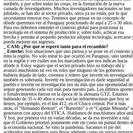
también, y por sobre todas las cosas, en la formación de la nueva
camada de investigadores. Muchos investigadores nacionales se han
jubilado, se han ido al sector privado, otros ya no están, por lo que
necesitamos renovar eso. Tenemos que pensar en un concepto de
dónde queremos ver al Paraguay posicionado de aquí a 25 o 30 años.
Para eso debemos entender el contexto global para posicionar la
tecnología en el sistema de producción y, sobre todo, achicar esa
brecha y permita al pequeño productor adoptar tecnología, acercarse 
pueda mejorar sus ingresos.
_ CAM: ¿Por qué se esperó tanto para el recambio?
_ Esteche:
Son situaciones que uno piensa y se pone en el contexto 
mira la región. No solo mirar lo que ocurrió en Paraguay, sino tambi
en la región y ver cuáles son los marcadores que nos indican hacia
dónde ir. Estoy seguro que el sector privado hizo su trabajo ahí y
avanzó muchísimo tal vez en roles que ninguno de los gobiernos
hubiera dejado de lado, creemos y reitero que invertir en investigació
también es soberanía. Invertir en investigación es darle seguridad al
pueblo e invertir en investigación nos da más que una oportunidad de
seguir generando cada vez más para nuestro país. Los últimos aporte
o fortalecimientos fueron en la época de la alemana GTZ. Estamos
hablando de 35 o 40 años y esas son las infraestructuras que hoy se
tienen, por ejemplo, en el km 412, en el Chaco central. Por ir más
atrás, el “Hernando Bertoni”, el “Barrerito” o el “Capitán Miranda” s
generaron con apoyo del STICA. Hablamos de muchísimos años atrá
Y hoy, por primera vez en varias décadas, se da esa inversión a raíz
que el Gobierno priorizó justamente este eje como un puntal dentro d
la economía nacional. Se vino la pandemia. Sacamos el pie del
acelerador que teníamos para llevar adelante como un nuevo proyect