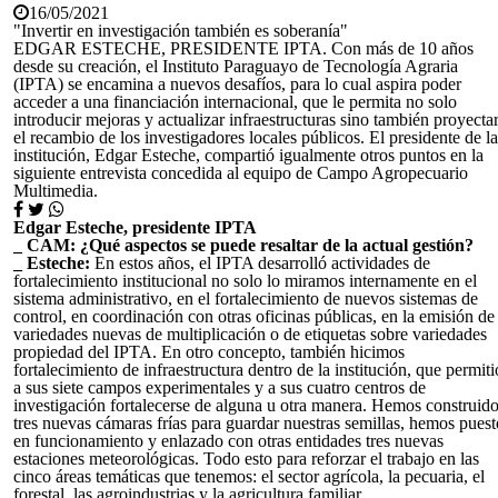
16/05/2021
"Invertir en investigación también es soberanía"
EDGAR ESTECHE, PRESIDENTE IPTA. Con más de 10 años
desde su creación, el Instituto Paraguayo de Tecnología Agraria
(IPTA) se encamina a nuevos desafíos, para lo cual aspira poder
acceder a una financiación internacional, que le permita no solo
introducir mejoras y actualizar infraestructuras sino también proyecta
el recambio de los investigadores locales públicos. El presidente de la
institución, Edgar Esteche, compartió igualmente otros puntos en la
siguiente entrevista concedida al equipo de Campo Agropecuario
Multimedia.
Edgar Esteche, presidente IPTA
_ CAM: ¿Qué aspectos se puede resaltar de la actual gestión?
_ Esteche:
En estos años, el IPTA desarrolló actividades de
fortalecimiento institucional no solo lo miramos internamente en el
sistema administrativo, en el fortalecimiento de nuevos sistemas de
control, en coordinación con otras oficinas públicas, en la emisión de
variedades nuevas de multiplicación o de etiquetas sobre variedades
propiedad del IPTA. En otro concepto, también hicimos
fortalecimiento de infraestructura dentro de la institución, que permiti
a sus siete campos experimentales y a sus cuatro centros de
investigación fortalecerse de alguna u otra manera. Hemos construid
tres nuevas cámaras frías para guardar nuestras semillas, hemos puest
en funcionamiento y enlazado con otras entidades tres nuevas
estaciones meteorológicas. Todo esto para reforzar el trabajo en las
cinco áreas temáticas que tenemos: el sector agrícola, la pecuaria, el
forestal, las agroindustrias y la agricultura familiar.