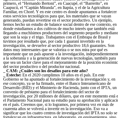
primero, el “Hernando Bertoni”, en Caacupé, el “Barrerito”, en
Caapucú, el “Capitán Miranda”, en Itapúa, y el de la Agricultura
Familiar, en Choré. Y en este centro es donde apuntamos a fortalecer
estos servicios tecnológicos para que, los materiales que se vayan
generando, puedan revertirse en el sector productivo. Un ejemplo,
hemos hecho un estudio de balance social dentro de ese contexto, en
donde estudiamos a dos cultivos de mucho interés que también está
llegando a muchísimos productores del segmento pequeño y median
que son la soja y el trigo. Trabajamos con el Embrapa de Brasil y
tuvimos por resultado que, por cada 1 guaraní invertido en la
investigación, se devuelve al sector productivo 18,6 guaraníes. Son
datos muy interesantes que se valoriza o se nos mira por qué es
importante que un país apueste a la investigación, independientement
a la soberanía y a la generación de nuevas tecnologías, también para
que sea un factor clave para el mejoramiento de la posición económi
del sector productivo o del productor nacional.
_ CAM: ¿Cuáles son los desafíos para este año?
_ Esteche:
En el 2020 cumplimos 10 años en el país. En este
Gobierno se ha apuntado al fortalecimiento de la investigación y, en
ese concepto, ya se ha firmado, entre el Banco Interamericano de
Desarrollo (BID) y el Ministerio de Hacienda, junto con el IPTA, un
convenio de préstamo para el fortalecimiento del sector de
investigación, por 20 millones de dólares, que en este momento está 
el Parlamento Nacional para su estudio para su aprobación y aplicaci
en el país. Creemos que, si lo logramos, por primera vez en más de
cuarenta años se volverá a invertir en la investigación. Eso va a
significar que los cuatro centros de investigación del IPTA no solo se
fortalezcan en infraestructura, en laboratorio, en equipamientos, sino