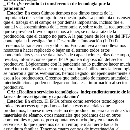
_ CA: ¿Se resintió la transferencia de tecnología por la
pandemia?
_ Esteche:
En estos últimos tiempos nos dimos cuenta de la
importancia del sector agrario en nuestro país. La pandemia nos ense
que el trabajo en el campo es por demás importante, incluso fue el
puntal y el sostenimiento de la economía y, sobre todo, la recuperació
que se prevé en breve empecemos a tener, se daría a raíz de la
producción, que el campo no paró. A la par, parte de los ejes del IPT
contempla la Investigación + Desarrollo + Innovación (I+D+I).
Tenemos la transferencia y difusión. Eso conlleva a cómo llevamos
nosotros a hacer replicado o bajar en el terreno todos estos
conocimientos y esto se da a través de capacitaciones, días de campo,
revistas, informaciones que el IPTA pone a disposición del sector
productivo. Lógicamente con la pandemia no lo pudimos hacer much
por el tema de los días de campo, pero aún así utilizamos la tecnologí
se hicieron algunos webinarios, hemos llegado, independientemente 
eso, a los productores. Creemos que trabajando de manera articulada 
interinstitucional podemos llegar con toda esta información al sector
productivo.
_ CA: ¿Realizan servicios tecnológicos, independientemente de l
tareas de investigación y capacitación?
_ Esteche:
En efecto. El IPTA ofrece como servicios tecnológicos
todos los accesos que podamos darle a esos materiales que
producimos, llámese nuevo sistema de producción para caña de azúca
materiales de sésamo, otros materiales que podamos dar en otros
commodities o granos, pero apuntamos mucho hoy en temas de
servicios a lo que queremos dar un enfoque más fuerte hacia la
agricultura familiar. Tenemos cuatro centros de investigación, el