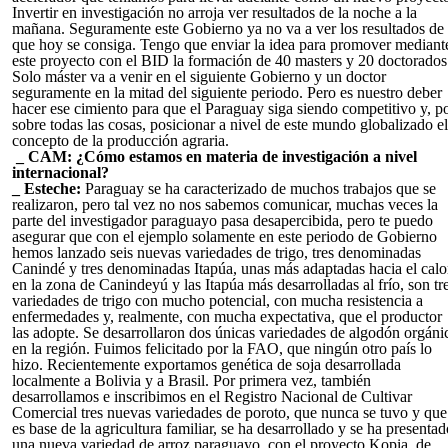
Invertir en investigación no arroja ver resultados de la noche a la
mañana. Seguramente este Gobierno ya no va a ver los resultados de 
que hoy se consiga. Tengo que enviar la idea para promover mediant
este proyecto con el BID la formación de 40 masters y 20 doctorados
Solo máster va a venir en el siguiente Gobierno y un doctor
seguramente en la mitad del siguiente periodo. Pero es nuestro deber
hacer ese cimiento para que el Paraguay siga siendo competitivo y, p
sobre todas las cosas, posicionar a nivel de este mundo globalizado el
concepto de la producción agraria.
_ CAM: ¿Cómo estamos en materia de investigación a nivel
internacional?
_ Esteche:
Paraguay se ha caracterizado de muchos trabajos que se
realizaron, pero tal vez no nos sabemos comunicar, muchas veces la
parte del investigador paraguayo pasa desapercibida, pero te puedo
asegurar que con el ejemplo solamente en este periodo de Gobierno
hemos lanzado seis nuevas variedades de trigo, tres denominadas
Canindé y tres denominadas Itapúa, unas más adaptadas hacia el calo
en la zona de Canindeyú y las Itapúa más desarrolladas al frío, son tr
variedades de trigo con mucho potencial, con mucha resistencia a
enfermedades y, realmente, con mucha expectativa, que el productor
las adopte. Se desarrollaron dos únicas variedades de algodón orgáni
en la región. Fuimos felicitado por la FAO, que ningún otro país lo
hizo. Recientemente exportamos genética de soja desarrollada
localmente a Bolivia y a Brasil. Por primera vez, también
desarrollamos e inscribimos en el Registro Nacional de Cultivar
Comercial tres nuevas variedades de poroto, que nunca se tuvo y que
es base de la agricultura familiar, se ha desarrollado y se ha presentad
una nueva variedad de arroz paraguayo, con el proyecto Kopia, de