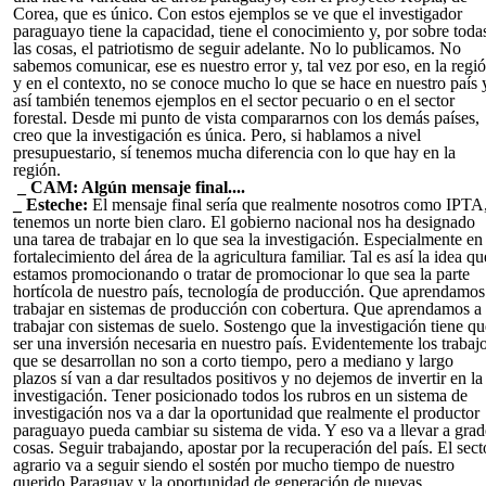
Corea, que es único. Con estos ejemplos se ve que el investigador
paraguayo tiene la capacidad, tiene el conocimiento y, por sobre toda
las cosas, el patriotismo de seguir adelante. No lo publicamos. No
sabemos comunicar, ese es nuestro error y, tal vez por eso, en la regi
y en el contexto, no se conoce mucho lo que se hace en nuestro país 
así también tenemos ejemplos en el sector pecuario o en el sector
forestal. Desde mi punto de vista compararnos con los demás países,
creo que la investigación es única. Pero, si hablamos a nivel
presupuestario, sí tenemos mucha diferencia con lo que hay en la
región.
_ CAM: Algún mensaje final....
_ Esteche:
El mensaje final sería que realmente nosotros como IPTA
tenemos un norte bien claro. El gobierno nacional nos ha designado
una tarea de trabajar en lo que sea la investigación. Especialmente en 
fortalecimiento del área de la agricultura familiar. Tal es así la idea qu
estamos promocionando o tratar de promocionar lo que sea la parte
hortícola de nuestro país, tecnología de producción. Que aprendamos
trabajar en sistemas de producción con cobertura. Que aprendamos a
trabajar con sistemas de suelo. Sostengo que la investigación tiene qu
ser una inversión necesaria en nuestro país. Evidentemente los trabaj
que se desarrollan no son a corto tiempo, pero a mediano y largo
plazos sí van a dar resultados positivos y no dejemos de invertir en la
investigación. Tener posicionado todos los rubros en un sistema de
investigación nos va a dar la oportunidad que realmente el productor
paraguayo pueda cambiar su sistema de vida. Y eso va a llevar a grad
cosas. Seguir trabajando, apostar por la recuperación del país. El sect
agrario va a seguir siendo el sostén por mucho tiempo de nuestro
querido Paraguay y la oportunidad de generación de nuevas