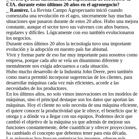
CIA. durante estos últimos 20 años en el agronegocio?
_ Ramírez.
La Revista Campo Agropecuario inició cuando
comenzaba una revolución en el agro, sinceramente hay muchas
situaciones que pasaron durante de estos 20 años. Hubo una mejora
constante, aunque el sector tuvo sus vaivenes con años buenos,
regulares y difíciles. Lógicamente con eso también evolucionaron
los negocios.
Durante estos últimos 20 años la tecnología tuvo una importante
evolución y la adopción en nuestro país fue abismal.
Vivir y formar parte de eso fue muy importante para nosotros como
empresa, porque cada año se veía un dinamismo diferente y
mentalmente nos exigía adecuarnos a cada situación.
Hubo mucho desarrollo de la Industria John Deere, pero también
como marca permitió incorporar sugerencias de los clientes, para
desarrollar máquinas cada vez más eficientes, acorde a las
necesidades de los productores.
En los últimos años, no solo vimos innovaciones en los modelos de
máquinas, sino el principal destaque son los datos que aportan las
máquinas. Hoy el cliente no solo necesita de una máquina eficiente,
el quiere conocer la productividad que le ofrece, el beneficio que le
otorga y a dónde va a llegar con sus equipos. Podemos decir que
cambió el objetivo de la máquina ya que además de mejorar sus
funciones constantemente, debe cuantificar y ofrecer proyecciones,
ha cambiado el concepto que debemos tener para esta década.
Las máquinas hoy buscan optimizar los insumos, ofrecer más