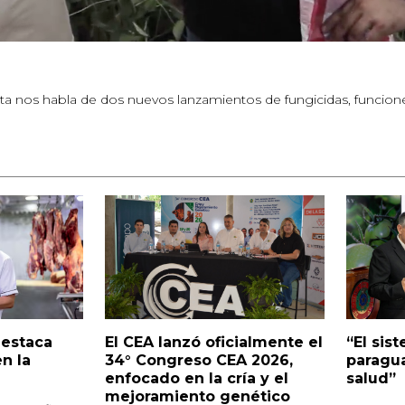
nta nos habla de dos nuevos lanzamientos de fungicidas, funci
destaca
El CEA lanzó oficialmente el
“El sis
n la
34° Congreso CEA 2026,
paragu
enfocado en la cría y el
salud”
mejoramiento genético