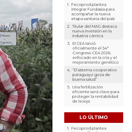
1.
Fecoprod plantea
integrar Fundassa para
acompañar la nueva
etapa sanitaria del país
2.
Titular del MAG destaca
nueva inversión en la
industria cárnica
3.
El CEA lanzó
oficialmente el 34°
Congreso CEA 2026,
enfocado en la cría y el
mejoramiento genético
4.
“El sistema cooperativo
paraguayo goza de
buena salud”
5.
Una fertilización
eficiente será clave para
proteger la rentabilidad
de la soja
LO ÚLTIMO
1.
Fecoprod plantea