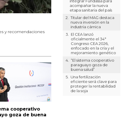
integrar Fundassa para
acompañar la nueva
etapa sanitaria del país
2.
Titular del MAG destaca
nueva inversión en la
industria cárnica
ones y recomendaciones
3.
El CEA lanzó
oficialmente el 34°
Congreso CEA 2026,
enfocado en la cría y el
mejoramiento genético
4.
“El sistema cooperativo
paraguayo goza de
buena salud”
5.
Una fertilización
eficiente será clave para
proteger la rentabilidad
de la soja
tema cooperativo
ayo goza de buena