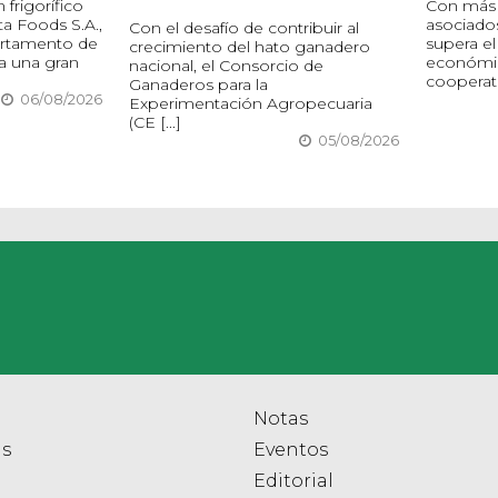
frigorífico
Con más 
ta Foods S.A.,
asociado
Con el desafío de contribuir al
artamento de
supera el
crecimiento del hato ganadero
a una gran
económic
nacional, el Consorcio de
cooperati
Ganaderos para la
06/08/2026
Experimentación Agropecuaria
(CE [...]
05/08/2026
Notas
as
Eventos
Editorial