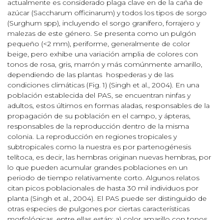
actualmente es considerado plaga clave en de la caña de
azúcar (Saccharum officinarum) y todos los tipos de sorgo
(Surghum spp), incluyendo el sorgo granífero, forrajero y
malezas de este género. Se presenta como un pulgón
pequeño (<2 mm), periforme, generalmente de color
beige, pero exhibe una variación amplia de colores con
tonos de rosa, gris, marrón y más comúnmente amarillo,
dependiendo de las plantas hospederas y de las
condiciones climáticas (Fig. 1) (Singh et al., 2004). En una
población establecida del PAS, se encuentran ninfas y
adultos, estos últimos en formas aladas, responsables de la
propagación de su población en el campo, y ápteras,
responsables de la reproducción dentro de la misma
colonia. La reproducción en regiones tropicales y
subtropicales como la nuestra es por partenogénesis
telítoca, es decir, las hembras originan nuevas hembras, por
lo que pueden acumular grandes poblaciones en un
periodo de tiempo relativamente corto. Algunos relatos
citan picos poblacionales de hasta 30 mil individuos por
planta (Singh et al., 2004). El PAS puede ser distinguido de
otras especies de pulgones por ciertas características
morfológicas, entre ellas están: a) color amarillo con tonos