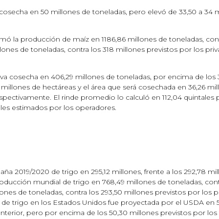
cosecha en 50 millones de toneladas, pero elevó de 33,50 a 34 m
ó la producción de maíz en 1186,86 millones de toneladas, contra
illones de toneladas, contra los 318 millones previstos por los priv
 cosecha en 406,29 millones de toneladas, por encima de los 34
millones de hectáreas y el área que será cosechada en 36,26 millo
spectivamente. El rinde promedio lo calculó en 112,04 quintales p
tales estimados por los operadores.
ña 2019/2020 de trigo en 295,12 millones, frente a los 292,78 mi
ducción mundial de trigo en 768,49 millones de toneladas, contr
illones de toneladas, contra los 293,50 millones previstos por los p
 de trigo en los Estados Unidos fue proyectada por el USDA en 
nterior, pero por encima de los 50,30 millones previstos por los 