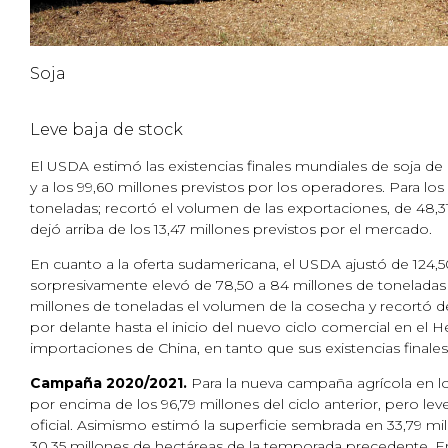
Soja
Leve baja de stock
El USDA estimó las existencias finales mundiales de soja de 
y a los 99,60 millones previstos por los operadores. Para l
toneladas; recortó el volumen de las exportaciones, de 48,31 a 
dejó arriba de los 13,47 millones previstos por el mercado.
En cuanto a la oferta sudamericana, el USDA ajustó de 124,50
sorpresivamente elevó de 78,50 a 84 millones de toneladas 
millones de toneladas el volumen de la cosecha y recortó 
por delante hasta el inicio del nuevo ciclo comercial en el
importaciones de China, en tanto que sus existencias finales 
Campaña 2020/2021.
Para la nueva campaña agrícola en lo
por encima de los 96,79 millones del ciclo anterior, pero lev
oficial. Asimismo estimó la superficie sembrada en 33,79 mil
30,35 millones de hectáreas de la temporada precedente. En 