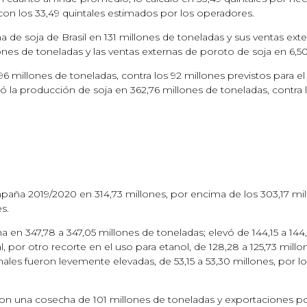
con los 33,49 quintales estimados por los operadores.
 de soja de Brasil en 131 millones de toneladas y sus ventas exte
nes de toneladas y las ventas externas de poroto de soja en 6,50
illones de toneladas, contra los 92 millones previstos para el ci
la producción de soja en 362,76 millones de toneladas, contra l
paña 2019/2020 en 314,73 millones, por encima de los 303,17 mil
s.
n 347,78 a 347,05 millones de toneladas; elevó de 144,15 a 144,
al, por otro recorte en el uso para etanol, de 128,28 a 125,73 mill
finales fueron levemente elevadas, de 53,15 a 53,30 millones, por
con una cosecha de 101 millones de toneladas y exportaciones po