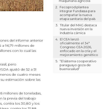
maquinaria agrícola
2.
Fecoprod plantea
integrar Fundassa para
acompañar la nueva
etapa sanitaria del país
3.
Titular del MAG destaca
nueva inversión en la
industria cárnica
4.
El CEA lanzó
lones del informe anterior
oficialmente el 34°
4 a 96,79 millones de
Congreso CEA 2026,
illones con lo cual las
enfocado en la cría y el
mejoramiento genético
5.
“El sistema cooperativo
asil, pero
paraguayo goza de
buena salud”
SDA ajustó de 52 a 51
o menos de cuatro meses
 su estimación sobre las
6 millones de toneladas,
 la previa del trabajo
, contra los 30,80 y los
área, contra los 31,88