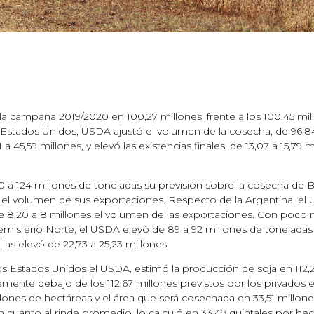
la campaña 2019/2020 en 100,27 millones, frente a los 100,45 mil
os Estados Unidos, USDA ajustó el volumen de la cosecha, de 96,8
45,59 millones, y elevó las existencias finales, de 13,07 a 15,79 m
 a 124 millones de toneladas su previsión sobre la cosecha de Br
el volumen de sus exportaciones. Respecto de la Argentina, el U
de 8,20 a 8 millones el volumen de las exportaciones. Con poc
 Hemisferio Norte, el USDA elevó de 89 a 92 millones de toneladas
las elevó de 22,73 a 25,23 millones.
s Estados Unidos el USDA, estimó la producción de soja en 112,2
emente debajo de los 112,67 millones previstos por los privados en
lones de hectáreas y el área que será cosechada en 33,51 millones
cuanto al rinde promedio, lo calculó en 33,49 quintales por hect