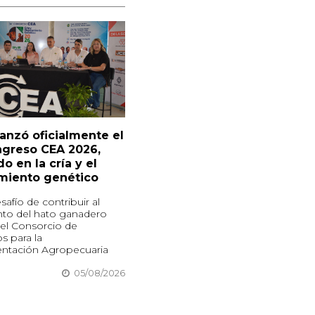
lanzó oficialmente el
ngreso CEA 2026,
o en la cría y el
miento genético
safío de contribuir al
nto del hato ganadero
 el Consorcio de
s para la
ntación Agropecuaria
05/08/2026