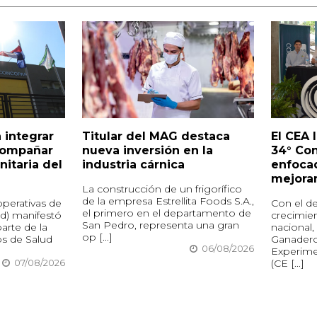
 integrar
Titular del MAG destaca
El CEA 
compañar
nueva inversión en la
34° Co
nitaria del
industria cárnica
enfocad
mejora
La construcción de un frigorífico
de la empresa Estrellita Foods S.A.,
perativas de
Con el de
el primero en el departamento de
d) manifestó
crecimie
San Pedro, representa una gran
arte de la
nacional,
op [...]
os de Salud
Ganadero
06/08/2026
Experime
(CE [...]
07/08/2026