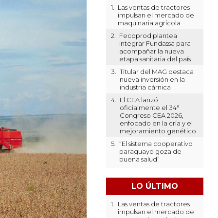
1.
Las ventas de tractores
impulsan el mercado de
maquinaria agrícola
2.
Fecoprod plantea
integrar Fundassa para
acompañar la nueva
etapa sanitaria del país
3.
Titular del MAG destaca
nueva inversión en la
industria cárnica
4.
El CEA lanzó
oficialmente el 34°
Congreso CEA 2026,
enfocado en la cría y el
mejoramiento genético
5.
“El sistema cooperativo
paraguayo goza de
buena salud”
LO ÚLTIMO
1.
Las ventas de tractores
impulsan el mercado de