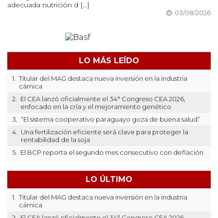
adecuada nutrición d [...]
03/08/2026
LO MÁS LEÍDO
1.
Titular del MAG destaca nueva inversión en la industria
cárnica
2.
El CEA lanzó oficialmente el 34° Congreso CEA 2026,
enfocado en la cría y el mejoramiento genético
3.
“El sistema cooperativo paraguayo goza de buena salud”
4.
Una fertilización eficiente será clave para proteger la
rentabilidad de la soja
5.
El BCP reporta el segundo mes consecutivo con deflación
LO ÚLTIMO
1.
Titular del MAG destaca nueva inversión en la industria
cárnica
2.
El CEA lanzó oficialmente el 34° Congreso CEA 2026,