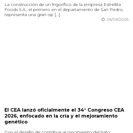
La construcción de un frigorífico de la empresa Estrellita
Foods S.A., el primero en el departamento de San Pedro,
representa una gran op [...]
06/08/2026
El CEA lanzó oficialmente el 34° Congreso CEA
2026, enfocado en la cría y el mejoramiento
genético
Con el desafío de contribuir al crecimiento del hato