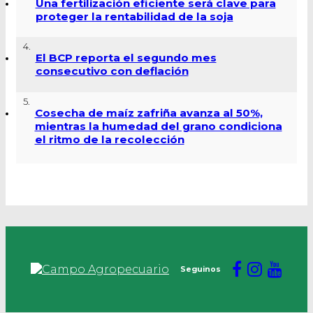
Una fertilización eficiente será clave para
proteger la rentabilidad de la soja
4.
El BCP reporta el segundo mes
consecutivo con deflación
5.
Cosecha de maíz zafriña avanza al 50%,
mientras la humedad del grano condiciona
el ritmo de la recolección
Seguinos