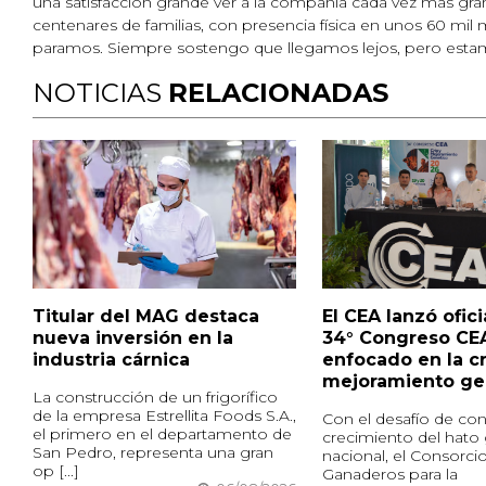
una satisfacción grande ver a la compañía cada vez más 
centenares de familias, con presencia física en unos 60 mil m2
paramos. Siempre sostengo que llegamos lejos, pero estamo
NOTICIAS
RELACIONADAS
Titular del MAG destaca
El CEA lanzó ofic
nueva inversión en la
34° Congreso CE
industria cárnica
enfocado en la cr
mejoramiento ge
La construcción de un frigorífico
de la empresa Estrellita Foods S.A.,
Con el desafío de cont
el primero en el departamento de
crecimiento del hato
San Pedro, representa una gran
nacional, el Consorci
op [...]
Ganaderos para la