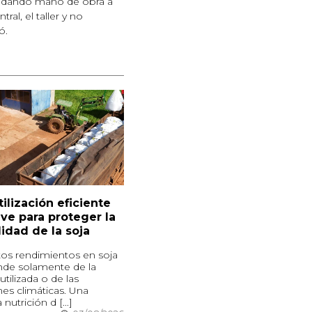
, dando mano de obra a
al, el taller y no
ó.
tilización eficiente
ave para proteger la
lidad de la soja
tos rendimientos en soja
de solamente de la
utilizada o de las
es climáticas. Una
utrición d [...]