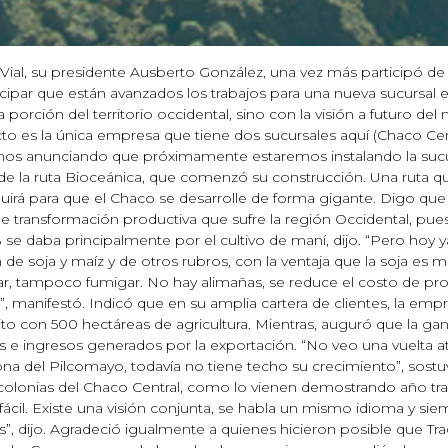
Vial, su presidente Ausberto González, una vez más participó d
cipar que están avanzados los trabajos para una nueva sucursal 
 porción del territorio occidental, sino con la visión a futuro d
acto es la única empresa que tiene dos sucursales aquí (Chaco Cen
tamos anunciando que próximamente estaremos instalando la sucu
e la ruta Bioceánica, que comenzó su construcción. Una ruta qu
buirá para que el Chaco se desarrolle de forma gigante. Digo que
transformación productiva que sufre la región Occidental, pue
2% se daba principalmente por el cultivo de maní, dijo. “Pero hoy
de soja y maíz y de otros rubros, con la ventaja que la soja es 
ar, tampoco fumigar. No hay alimañas, se reduce el costo de pro
, manifestó. Indicó que en su amplia cartera de clientes, la em
o con 500 hectáreas de agricultura. Mientras, auguró que la ga
 ingresos generados por la exportación. “No veo una vuelta atrá
zona del Pilcomayo, todavía no tiene techo su crecimiento”, sostu
 colonias del Chaco Central, como lo vienen demostrando año tr
il. Existe una visión conjunta, se habla un mismo idioma y siem
”, dijo. Agradeció igualmente a quienes hicieron posible que Tra