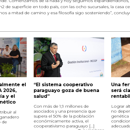
grande. Comenzamos de la nada y hoy seguimos expandiéndonos
 de superficie en todo país, con las ocho sucursales, la casa centr
s a mitad de camino y esa filosofía sigo sosteniendo”, concluy
ialmente el
“El sistema cooperativo
Una fer
A 2026,
paraguayo goza de buena
será cl
ía y el
salud”
rentabi
nético
Con más de 1,9 millones de
Lograr al
asociados y una presencia que
no depen
ribuir al
supera el 50% de la población
genética 
 ganadero
económicamente activa, el
condicion
o de
cooperativismo paraguayo [...]
adecuada n