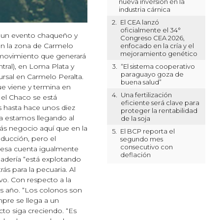
nueva inversión en la
industria cárnica
2.
El CEA lanzó
oficialmente el 34°
e un evento chaqueño y
Congreso CEA 2026,
en la zona de Carmelo
enfocado en la cría y el
mejoramiento genético
el movimiento que generará
tral), en Loma Plata y
3.
“El sistema cooperativo
paraguayo goza de
rsal en Carmelo Peralta.
buena salud”
e viene y termina en
4.
Una fertilización
 el Chaco se está
eficiente será clave para
s hasta hace unos diez
proteger la rentabilidad
 ya estamos llegando al
de la soja
más negocio aquí que en la
5.
El BCP reporta el
ducción, pero el
segundo mes
consecutivo con
presa cuenta igualmente
deflación
nadería “está explotando
s para la pecuaria. Al
vo. Con respecto a la
as año. “Los colonos son
pre se llega a un
cto siga creciendo. “Es