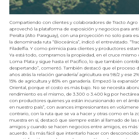
Compartiendo con clientes y colaboradores de Tracto Agro 
aprovechó la plataforma de exposición y negocios para anti
Peralta (Alto Paraguay), con una proyección no solo para esa
la denominada ruta “Bioceánica”, indicó el entrevistado. “Tr
Filadelfia. Y como primicia para clientes y productores es
Ya está todo, compramos la propiedad, en el cruce mismo d
Loma Plata y sigue hasta el Pacífico, lo que también contri
despertando”, comentó. También destacó que el proceso de 
años atrás la relación ganadería/ agricultura era 98/2 y ese 
15% de agricultura y 85% en ganadería. Empezó la expansión 
Oriental, porque el costo es más bajo. No se necesita abon
rendimiento es el mismo, de 3.300 o 3.400 kg por hectárea”
con productores quienes ya están incursionando en el ámbit
en nuestro país”, con avances impresionantes en volúmenes e
contrario, con la ruta que se va a hacer y otras como en la 
muestra en sí, destacó que siempre están al llamado de las
amigos y cuando se hacen negocios entre amigos, es más fác
acuerdo. Es más fácil que intentarlo hacer con desconocidos