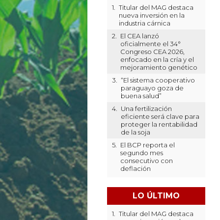
1.
Titular del MAG destaca
nueva inversión en la
industria cárnica
2.
El CEA lanzó
oficialmente el 34°
Congreso CEA 2026,
enfocado en la cría y el
mejoramiento genético
3.
“El sistema cooperativo
paraguayo goza de
buena salud”
4.
Una fertilización
eficiente será clave para
proteger la rentabilidad
de la soja
5.
El BCP reporta el
segundo mes
consecutivo con
deflación
LO ÚLTIMO
1.
Titular del MAG destaca