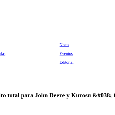
Notas
ias
Eventos
Editorial
ito total para John Deere y Kurosu &#038; 