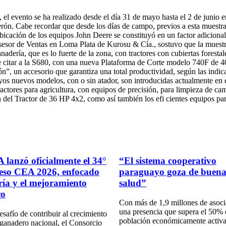
 el evento se ha realizado desde el día 31 de mayo hasta el 2 de junio 
n. Cabe recordar que desde los días de campo, previos a esta muestra,
cación de los equipos John Deere se constituyó en un factor adicional
esor de Ventas en Loma Plata de Kurosu & Cía., sostuvo que la muestra
adería, que es lo fuerte de la zona, con tractores con cubiertas forest
e citar a la S680, con una nueva Plataforma de Corte modelo 740F de 4
”, un accesorio que garantiza una total productividad, según las indic
cuyos nuevos modelos, con o sin atador, son introducidas actualmente e
ctores para agricultura, con equipos de precisión, para limpieza de cam
ión del Tractor de 36 HP 4x2, como así también los efi cientes equipos 
 lanzó oficialmente el 34°
“El sistema cooperativo
eso CEA 2026, enfocado
paraguayo goza de buen
cría y el mejoramiento
salud”
co
Con más de 1,9 millones de asoc
una presencia que supera el 50% 
esafío de contribuir al crecimiento
población económicamente activa
 ganadero nacional, el Consorcio