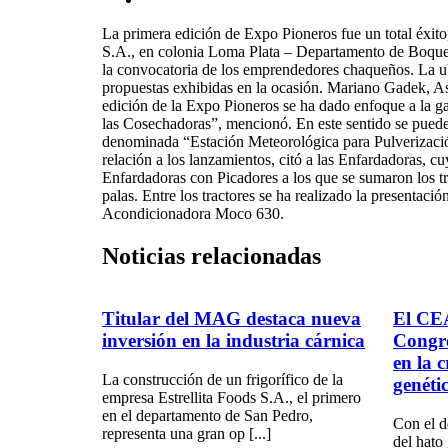
La primera edición de Expo Pioneros fue un total éxito,
S.A., en colonia Loma Plata – Departamento de Boqueró
la convocatoria de los emprendedores chaqueños. La ubi
propuestas exhibidas en la ocasión. Mariano Gadek, As
edición de la Expo Pioneros se ha dado enfoque a la gan
las Cosechadoras”, mencionó. En este sentido se pued
denominada “Estación Meteorológica para Pulverización
relación a los lanzamientos, citó a las Enfardadoras, 
Enfardadoras con Picadores a los que se sumaron los tra
palas. Entre los tractores se ha realizado la presentac
Acondicionadora Moco 630.
Noticias
relacionadas
Titular del MAG destaca nueva
El CEA
inversión en la industria cárnica
Congr
en la 
La construcción de un frigorífico de la
genéti
empresa Estrellita Foods S.A., el primero
en el departamento de San Pedro,
Con el d
representa una gran op [...]
del hato