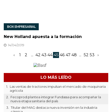
BOX EMPRESARIAL
New Holland apuesta a la formación
14/04/2019
‹
1
2
...
42
43
44
45
46
47
48
...
52
53
›
LO MÁS LEÍDO
1.
Las ventas de tractores impulsan el mercado de maquinaria
agrícola
2.
Fecoprod plantea integrar Fundassa para acompañar la
nueva etapa sanitaria del país
3.
Titular del MAG destaca nueva inversión en la industria
cárnica