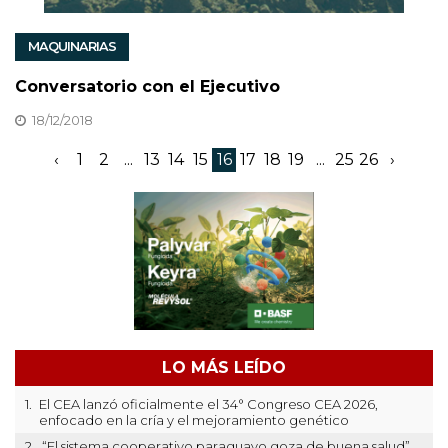
MAQUINARIAS
Conversatorio con el Ejecutivo
18/12/2018
‹
1
2
...
13
14
15
16
17
18
19
...
25
26
›
LO MÁS LEÍDO
1.
El CEA lanzó oficialmente el 34° Congreso CEA 2026,
enfocado en la cría y el mejoramiento genético
2.
“El sistema cooperativo paraguayo goza de buena salud”