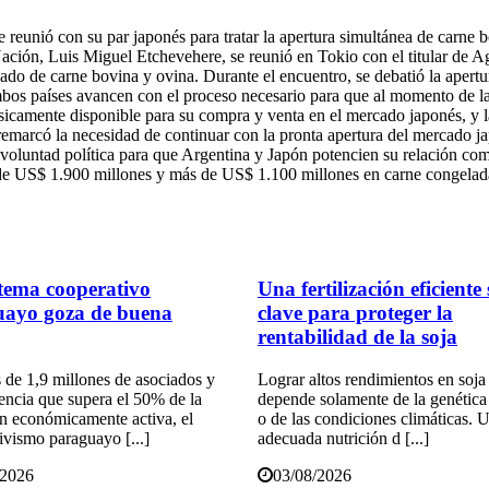
e reunió con su par japonés para tratar la apertura simultánea de carne
Nación, Luis Miguel Etchevehere, se reunió en Tokio con el titular de Ag
rcado de carne bovina y ovina. Durante el encuentro, se debatió la apert
bos países avancen con el proceso necesario para que al momento de la 
físicamente disponible para su compra y venta en el mercado japonés, y l
marcó la necesidad de continuar con la pronta apertura del mercado japo
 voluntad política para que Argentina y Japón potencien su relación co
 de US$ 1.900 millones y más de US$ 1.100 millones en carne congelad
stema cooperativo
Una fertilización eficiente
uayo goza de buena
clave para proteger la
rentabilidad de la soja
de 1,9 millones de asociados y
Lograr altos rendimientos en soja
encia que supera el 50% de la
depende solamente de la genética 
n económicamente activa, el
o de las condiciones climáticas. 
ivismo paraguayo [...]
adecuada nutrición d [...]
/2026
03/08/2026