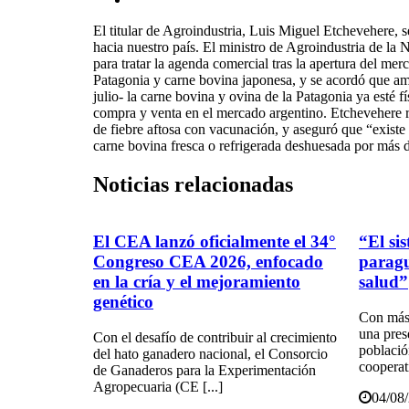
El titular de Agroindustria, Luis Miguel Etchevehere, s
hacia nuestro país. El ministro de Agroindustria de la 
para tratar la agenda comercial tras la apertura del me
Patagonia y carne bovina japonesa, y se acordó que am
julio- la carne bovina y ovina de la Patagonia ya esté 
compra y venta en el mercado argentino. Etchevehere re
de fiebre aftosa con vacunación, y aseguró que “existe
carne bovina fresca o refrigerada deshuesada por más
Noticias
relacionadas
El CEA lanzó oficialmente el 34°
“El si
Congreso CEA 2026, enfocado
parag
en la cría y el mejoramiento
salud”
genético
Con más 
una pres
Con el desafío de contribuir al crecimiento
població
del hato ganadero nacional, el Consorcio
cooperat
de Ganaderos para la Experimentación
Agropecuaria (CE [...]
04/08