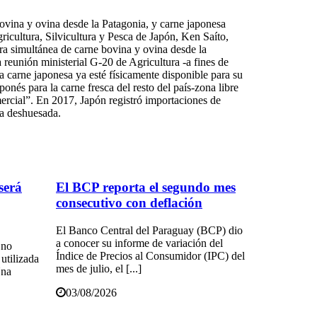
 bovina y ovina desde la Patagonia, y carne japonesa
ricultura, Silvicultura y Pesca de Japón, Ken Saíto,
ura simultánea de carne bovina y ovina desde la
reunión ministerial G-20 de Agricultura -a fines de
a carne japonesa ya esté físicamente disponible para su
nés para la carne fresca del resto del país-zona libre
mercial”. En 2017, Japón registró importaciones de
a deshuesada.
 será
El BCP reporta el segundo mes
consecutivo con deflación
El Banco Central del Paraguay (BCP) dio
a conocer su informe de variación del
 no
Índice de Precios al Consumidor (IPC) del
utilizada
mes de julio, el [...]
Una
03/08/2026