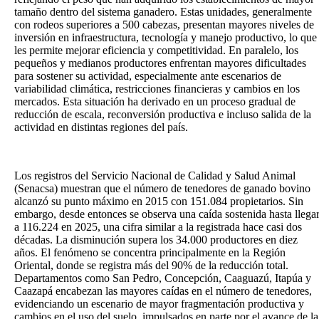
tamaño dentro del sistema ganadero. Estas unidades, generalmente
con rodeos superiores a 500 cabezas, presentan mayores niveles de
inversión en infraestructura, tecnología y manejo productivo, lo que
les permite mejorar eficiencia y competitividad. En paralelo, los
pequeños y medianos productores enfrentan mayores dificultades
para sostener su actividad, especialmente ante escenarios de
variabilidad climática, restricciones financieras y cambios en los
mercados. Esta situación ha derivado en un proceso gradual de
reducción de escala, reconversión productiva e incluso salida de la
actividad en distintas regiones del país.
Los registros del Servicio Nacional de Calidad y Salud Animal
(Senacsa) muestran que el número de tenedores de ganado bovino
alcanzó su punto máximo en 2015 con 151.084 propietarios. Sin
embargo, desde entonces se observa una caída sostenida hasta llega
a 116.224 en 2025, una cifra similar a la registrada hace casi dos
décadas. La disminución supera los 34.000 productores en diez
años. El fenómeno se concentra principalmente en la Región
Oriental, donde se registra más del 90% de la reducción total.
Departamentos como San Pedro, Concepción, Caaguazú, Itapúa y
Caazapá encabezan las mayores caídas en el número de tenedores,
evidenciando un escenario de mayor fragmentación productiva y
cambios en el uso del suelo, impulsados en parte por el avance de la