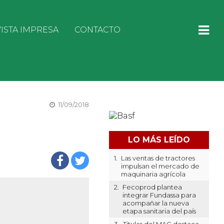
ISTA IMPRESA
CONTACTO
11/09/2018
LO MÁS LEÍDO
1.
Las ventas de tractores
impulsan el mercado de
maquinaria agrícola
2.
Fecoprod plantea
integrar Fundassa para
acompañar la nueva
etapa sanitaria del país