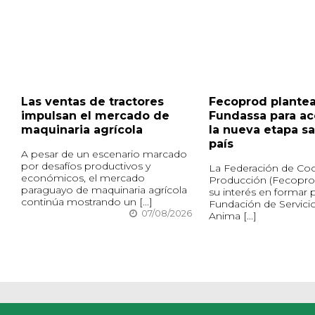
Las ventas de tractores
Fecoprod plantea
impulsan el mercado de
Fundassa para a
maquinaria agrícola
la nueva etapa sa
país
A pesar de un escenario marcado
por desafíos productivos y
La Federación de Coo
económicos, el mercado
Producción (Fecopro
paraguayo de maquinaria agrícola
su interés en formar p
continúa mostrando un [...]
Fundación de Servici
07/08/2026
Anima [...]