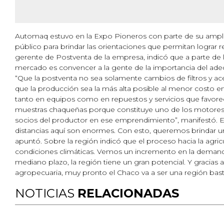
Automaq estuvo en la Expo Pioneros con parte de su amplia
público para brindar las orientaciones que permitan lograr
gerente de Postventa de la empresa, indicó que a parte de 
mercado es convencer a la gente de la importancia del ad
“Que la postventa no sea solamente cambios de filtros y ace
que la producción sea la más alta posible al menor costo en
tanto en equipos como en repuestos y servicios que favorec
muestras chaqueñas porque constituye uno de los motores d
socios del productor en ese emprendimiento”, manifestó. En
distancias aquí son enormes. Con esto, queremos brindar 
apuntó. Sobre la región indicó que el proceso hacia la agric
condiciones climáticas. Vemos un incremento en la demand
mediano plazo, la región tiene un gran potencial. Y gracias a
agropecuaria, muy pronto el Chaco va a ser una región bastan
NOTICIAS
RELACIONADAS