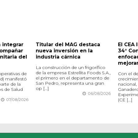
 integrar
Titular del MAG destaca
El CEA 
compañar
nueva inversión en la
34° Co
nitaria del
industria cárnica
enfocad
mejora
La construcción de un frigorífico
de la empresa Estrellita Foods S.A.,
perativas de
Con el de
el primero en el departamento de
d) manifestó
crecimie
San Pedro, representa una gran
arte de la
nacional,
op [...]
os de Salud
Ganadero
06/08/2026
Experime
(CE [...]
07/08/2026