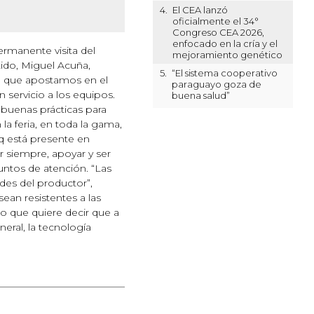
4.
El CEA lanzó
oficialmente el 34°
Congreso CEA 2026,
enfocado en la cría y el
rmanente visita del
mejoramiento genético
tido, Miguel Acuña,
5.
“El sistema cooperativo
lo que apostamos en el
paraguayo goza de
servicio a los equipos.
buena salud”
 buenas prácticas para
a feria, en toda la gama,
q está presente en
 siempre, apoyar y ser
untos de atención. “Las
es del productor”,
ean resistentes a las
o que quiere decir que a
neral, la tecnología