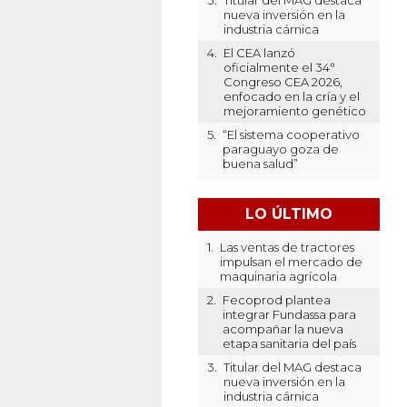
3.
Titular del MAG destaca
nueva inversión en la
industria cárnica
4.
El CEA lanzó
oficialmente el 34°
Congreso CEA 2026,
enfocado en la cría y el
mejoramiento genético
5.
“El sistema cooperativo
paraguayo goza de
buena salud”
LO ÚLTIMO
1.
Las ventas de tractores
impulsan el mercado de
maquinaria agrícola
2.
Fecoprod plantea
integrar Fundassa para
acompañar la nueva
etapa sanitaria del país
3.
Titular del MAG destaca
nueva inversión en la
industria cárnica