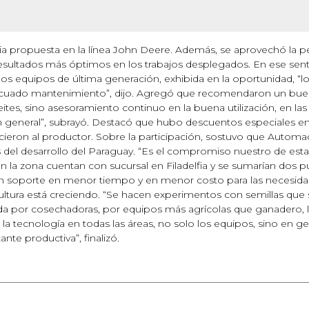
 propuesta en la línea John Deere. Además, se aprovechó la pe
 resultados más óptimos en los trabajos desplegados. En ese sen
los equipos de última generación, exhibida en la oportunidad, “
ecuado mantenimiento”, dijo. Agregó que recomendaron un buen 
ites, sino asesoramiento continuo en la buena utilización, en las
 general”, subrayó. Destacó que hubo descuentos especiales en l
ieron al productor. Sobre la participación, sostuvo que Automa
el desarrollo del Paraguay. “Es el compromiso nuestro de estar
 la zona cuentan con sucursal en Filadelfia y se sumarían dos p
un soporte en menor tiempo y en menor costo para las necesidad
ultura está creciendo. “Se hacen experimentos con semillas que s
a por cosechadoras, por equipos más agrícolas que ganadero, l
 la tecnología en todas las áreas, no solo los equipos, sino en ge
te productiva”, finalizó.