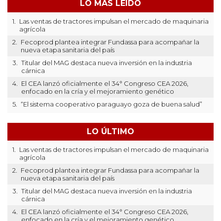
LO MÁS LEÍDO
1.
Las ventas de tractores impulsan el mercado de maquinaria
agrícola
2.
Fecoprod plantea integrar Fundassa para acompañar la
nueva etapa sanitaria del país
3.
Titular del MAG destaca nueva inversión en la industria
cárnica
4.
El CEA lanzó oficialmente el 34° Congreso CEA 2026,
enfocado en la cría y el mejoramiento genético
5.
“El sistema cooperativo paraguayo goza de buena salud”
LO ÚLTIMO
1.
Las ventas de tractores impulsan el mercado de maquinaria
agrícola
2.
Fecoprod plantea integrar Fundassa para acompañar la
nueva etapa sanitaria del país
3.
Titular del MAG destaca nueva inversión en la industria
cárnica
4.
El CEA lanzó oficialmente el 34° Congreso CEA 2026,
enfocado en la cría y el mejoramiento genético