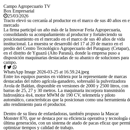
Campo Agropecuario TV
Box Empresarial
25/03/2026
Tracto elevó su cercanía al productor en el marco de sus 40 años en e
mercado
La firma participó un año más de la Innovar Feria Agropecuaria,
consolidando su acompañamiento al productor y fortaleciendo su
posicionamiento en el mercado en el marco de sus 40 años de vida
institucional. La muestra se desarrolló del 17 al 20 de marzo en el
predio del Centro Tecnológico Agropecuario del Paraguay (Cetapar),
en el distrito de Yguazú (Alto Paraná), donde la empresa puso a
disposición maquinarias destacadas de su abanico de soluciones para 
campo.
WhatsApp Image 2026-03-25 at 16.59.24.jpeg
Entre los equipos puestos en vidriera por la representante de marcas
destacadas del rubro agrícola-ganadero, sobresalió la pulverizadora
Avola de Baldan, disponible en versiones de 2000 y 2500 litros, con
barras de 25, 27 y 30 metros. La maquinaria incorpora transmisión
hidrostática 4x4, motor MWM de 190 CV, telemetría y piloto
automático, características que la posicionan como una herramienta d
alto rendimiento para el productor.
Dentro de su línea de enfardadoras, también propuso la Mascar
Monster 870, que se destaca por su eficiencia operativa y tecnología 
última generación, con un sistema de atado de pacas eficaz que permi
optimizar tiempos y calidad de trabajo.